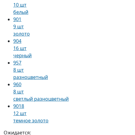
10 шт
белый
901
9 шт
золото
904
16 шт
черный
957
8 шт
разноцветный
960
8 шт
светлый разноцветный
9018
12 шт
темное золото
Ожидается: