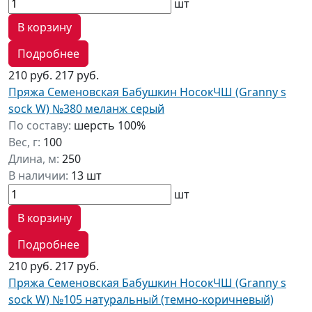
шт
В корзину
Подробнее
210 руб.
217 руб.
Пряжа Семеновская Бабушкин НосокЧШ (Granny s
sock W) №380 меланж серый
По составу:
шерсть 100%
Вес, г:
100
Длина, м:
250
В наличии:
13 шт
шт
В корзину
Подробнее
210 руб.
217 руб.
Пряжа Семеновская Бабушкин НосокЧШ (Granny s
sock W) №105 натуральный (темно-коричневый)