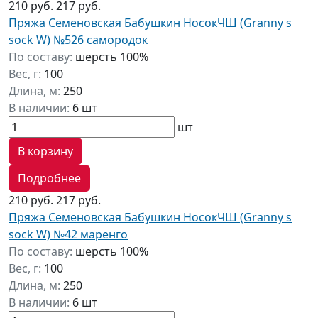
210 руб.
217 руб.
Пряжа Семеновская Бабушкин НосокЧШ (Granny s
sock W) №526 самородок
По составу:
шерсть 100%
Вес, г:
100
Длина, м:
250
В наличии:
6 шт
шт
В корзину
Подробнее
210 руб.
217 руб.
Пряжа Семеновская Бабушкин НосокЧШ (Granny s
sock W) №42 маренго
По составу:
шерсть 100%
Вес, г:
100
Длина, м:
250
В наличии:
6 шт