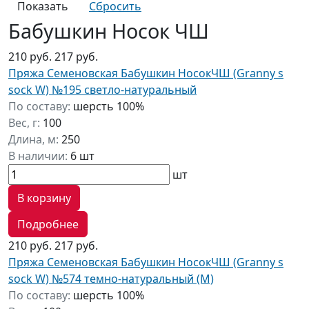
Бабушкин Носок ЧШ
210 руб.
217 руб.
Пряжа Семеновская Бабушкин НосокЧШ (Granny s
sock W) №195 светло-натуральный
По составу:
шерсть 100%
Вес, г:
100
Длина, м:
250
В наличии:
6 шт
шт
В корзину
Подробнее
210 руб.
217 руб.
Пряжа Семеновская Бабушкин НосокЧШ (Granny s
sock W) №574 темно-натуральный (М)
По составу:
шерсть 100%