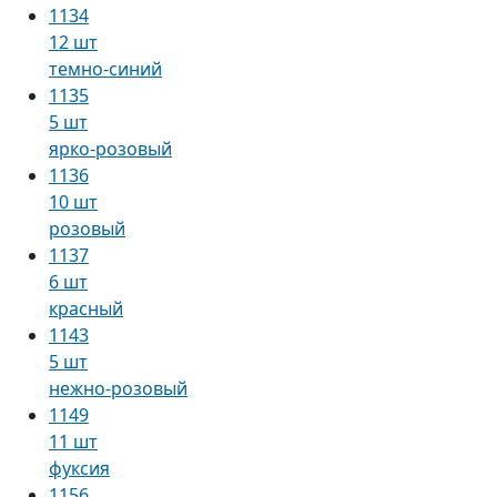
1134
12 шт
темно-синий
1135
5 шт
ярко-розовый
1136
10 шт
розовый
1137
6 шт
красный
1143
5 шт
нежно-розовый
1149
11 шт
фуксия
1156