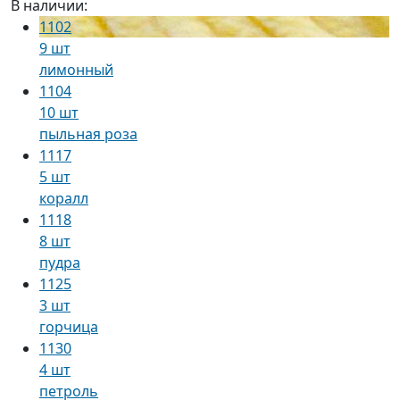
В наличии:
1102
9 шт
лимонный
1104
10 шт
пыльная роза
1117
5 шт
коралл
1118
8 шт
пудра
1125
3 шт
горчица
1130
4 шт
петроль