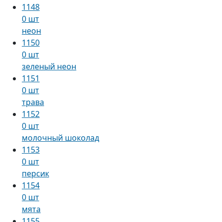
1148
0 шт
неон
1150
0 шт
зеленый неон
1151
0 шт
трава
1152
0 шт
молочный шоколад
1153
0 шт
персик
1154
0 шт
мята
1155