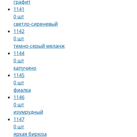
графит
1141
0 шт
светло-сиреневый
1142
0 шт
темно-серый меланж
1144
0 шт
капучино
1145
0 шт
фиалка
1146
0 шт
изумрудный
1147
0 шт
яркая бирюза