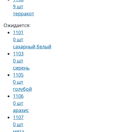
9 шт
терракот
Ожидается:
1101
0 шт
сахарный белый
1103
0 шт
сирень
1105
0 шт
голубой
1106
0 шт
арахис
1107
0 шт
мята