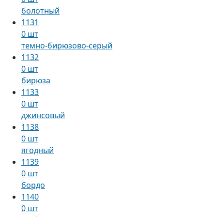
болотный
1131
0 шт
темно-бирюзово-серый
1132
0 шт
бирюза
1133
0 шт
джинсовый
1138
0 шт
ягодный
1139
0 шт
бордо
1140
0 шт