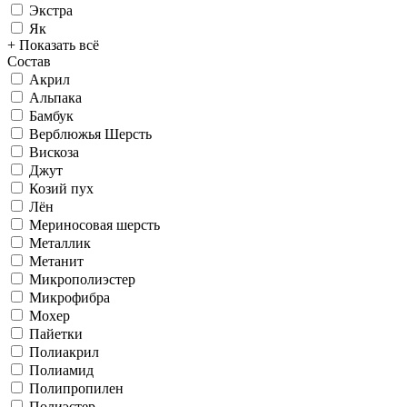
Экстра
Як
+ Показать всё
Состав
Акрил
Альпака
Бамбук
Верблюжья Шерсть
Вискоза
Джут
Козий пух
Лён
Мериносовая шерсть
Металлик
Метанит
Микрополиэстер
Микрофибра
Мохер
Пайетки
Полиакрил
Полиамид
Полипропилен
Полиэстер