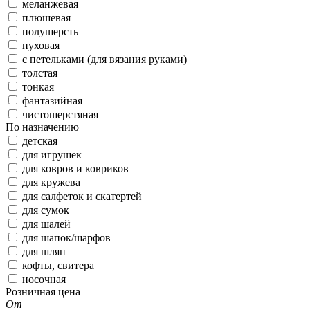
меланжевая
плюшевая
полушерсть
пуховая
с петельками (для вязания руками)
толстая
тонкая
фантазийная
чистошерстяная
По назначению
детская
для игрушек
для ковров и ковриков
для кружева
для салфеток и скатертей
для сумок
для шалей
для шапок/шарфов
для шляп
кофты, свитера
носочная
Розничная цена
От