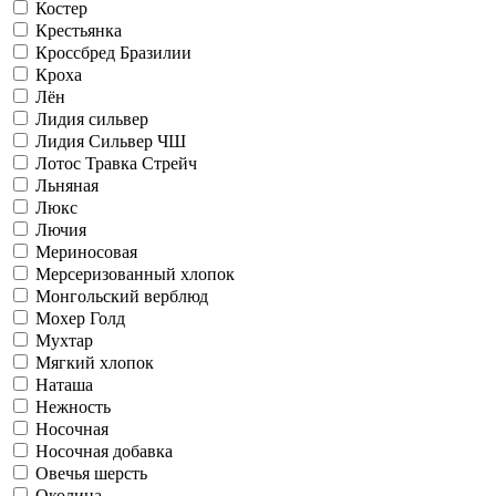
Костер
Крестьянка
Кроссбред Бразилии
Кроха
Лён
Лидия сильвер
Лидия Сильвер ЧШ
Лотос Травка Стрейч
Льняная
Люкс
Лючия
Мериносовая
Мерсеризованный хлопок
Монгольский верблюд
Мохер Голд
Мухтар
Мягкий хлопок
Наташа
Нежность
Носочная
Носочная добавка
Овечья шерсть
Околица