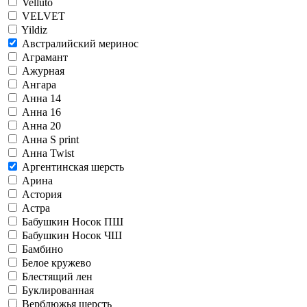
Velluto
VELVET
Yildiz
Австралийский меринос
Аграмант
Ажурная
Ангара
Анна 14
Анна 16
Анна 20
Анна S print
Анна Twist
Аргентинская шерсть
Арина
Астория
Астра
Бабушкин Носок ПШ
Бабушкин Носок ЧШ
Бамбино
Белое кружево
Блестящий лен
Буклированная
Верблюжья шерсть