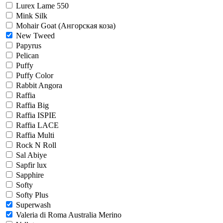
Lurex Lame 550
Mink Silk
Mohair Goat (Ангорская коза)
New Tweed
Papyrus
Pelican
Puffy
Puffy Color
Rabbit Angora
Raffia
Raffia Big
Raffia ISPIE
Raffia LACE
Raffia Multi
Rock N Roll
Sal Abiye
Sapfir lux
Sapphire
Softy
Softy Plus
Superwash
Valeria di Roma Australia Merino