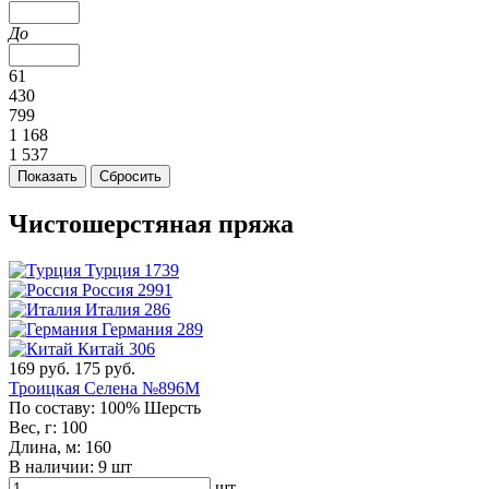
До
61
430
799
1 168
1 537
Чистошерстяная пряжа
Турция
1739
Россия
2991
Италия
286
Германия
289
Китай
306
169 руб.
175 руб.
Троицкая Селена №896М
По составу:
100% Шерсть
Вес, г:
100
Длина, м:
160
В наличии:
9 шт
шт