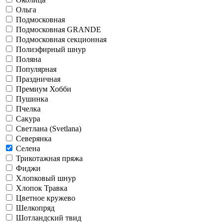
Ольга
Подмосковная
Подмосковная GRANDE
Подмосковная секционная
Полиэфирный шнур
Поляна
Популярная
Праздничная
Премиум Хобби
Пушинка
Пчелка
Сакура
Светлана (Svetlana)
Северянка
Селена
Трикотажная пряжа
Фиджи
Хлопковый шнур
Хлопок Травка
Цветное кружево
Шелкопряд
Шотландский твид