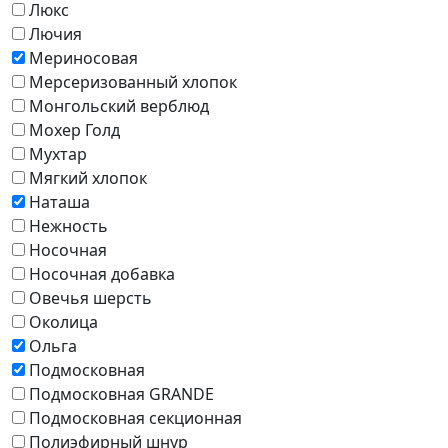
Люкс
Лючия
Мериносовая
Мерсеризованный хлопок
Монгольский верблюд
Мохер Голд
Мухтар
Мягкий хлопок
Наташа
Нежность
Носочная
Носочная добавка
Овечья шерсть
Околица
Ольга
Подмосковная
Подмосковная GRANDE
Подмосковная секционная
Полиэфирный шнур