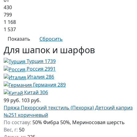
430
799
1 168
1 537
Для шапок и шарфов
Турция
1739
Россия
2991
Италия
286
Германия
289
Китай
306
99 руб.
103 руб.
Пряжа Пехорский текстиль (Пехорка) Детский каприз
№251 коричневый
По составу:
50% Фибра 50%, Мериносовая шерсть
Вес, г:
50