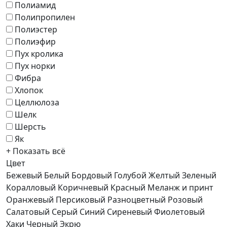
Полиамид
Полипропилен
Полиэстер
Полиэфир
Пух кролика
Пух норки
Фибра
Хлопок
Целлюлоза
Шелк
Шерсть
Як
+ Показать всё
Цвет
Бежевый
Белый
Бордовый
Голубой
Желтый
Зеленый
Коралловый
Коричневый
Красный
Меланж и принт
Оранжевый
Персиковый
Разноцветный
Розовый
Салатовый
Серый
Синий
Сиреневый
Фиолетовый
Хаки
Черный
Экрю