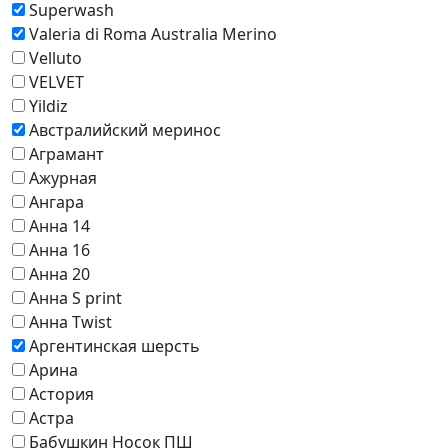
Superwash
Valeria di Roma Australia Merino
Velluto
VELVET
Yildiz
Австралийский меринос
Аграмант
Ажурная
Ангара
Анна 14
Анна 16
Анна 20
Анна S print
Анна Twist
Аргентинская шерсть
Арина
Астория
Астра
Бабушкин Носок ПШ