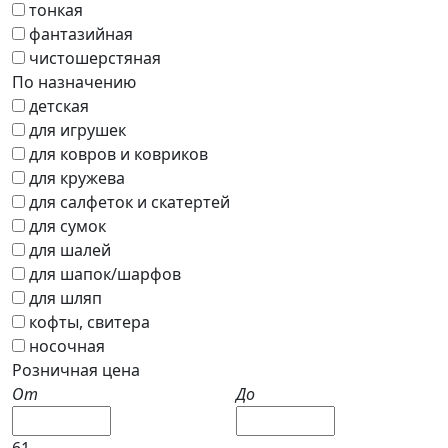
тонкая
фантазийная
чистошерстяная
По назначению
детская
для игрушек
для ковров и ковриков
для кружева
для салфеток и скатертей
для сумок
для шалей
для шапок/шарфов
для шляп
кофты, свитера
носочная
Розничная цена
От
До
61