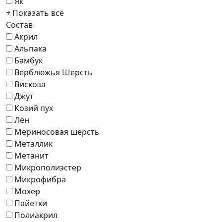
Як
+ Показать всё
Состав
Акрил
Альпака
Бамбук
Верблюжья Шерсть
Вискоза
Джут
Козий пух
Лён
Мериносовая шерсть
Металлик
Метанит
Микрополиэстер
Микрофибра
Мохер
Пайетки
Полиакрил