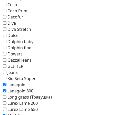
Coco
Coco Print
Decofur
Diva
Diva Stretch
Dolce
Dolphin baby
Dolphin fine
Flowers
Gazzal Jeans
GLITTER
Jeans
Kid Seta Super
Lanagold
Lanagold 800
Long grass (Травушка)
Lurex Lame 200
Lurex Lame 550