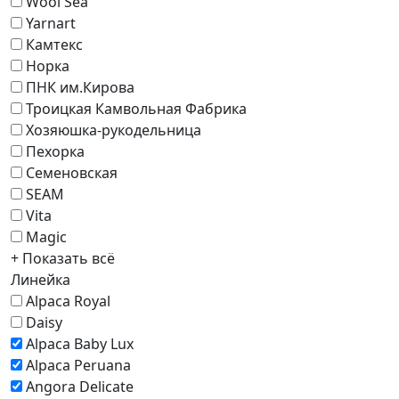
Wool Sea
Yarnart
Камтекс
Норка
ПНК им.Кирова
Троицкая Камвольная Фабрика
Хозяюшка-рукодельница
Пехорка
Семеновская
SEAM
Vita
Magic
+ Показать всё
Линейка
Alpaca Royal
Daisy
Alpaca Baby Lux
Alpaca Peruana
Angora Delicate