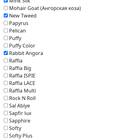
Mink Silk
Mohair Goat (Ангорская коза)
New Tweed
Papyrus
Pelican
Puffy
Puffy Color
Rabbit Angora
Raffia
Raffia Big
Raffia ISPIE
Raffia LACE
Raffia Multi
Rock N Roll
Sal Abiye
Sapfir lux
Sapphire
Softy
Softy Plus