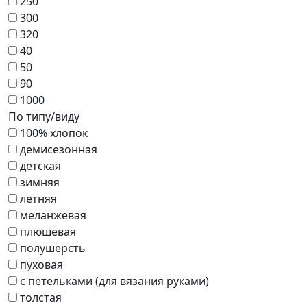
250
300
320
40
50
90
1000
По типу/виду
100% хлопок
демисезонная
детская
зимняя
летняя
меланжевая
плюшевая
полушерсть
пуховая
с петельками (для вязания руками)
толстая