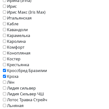
Ирина (Irina)
Ирис
Ирис Макс (Iris Max)
Итальянская
Кабле
Кавандоли
Карамелька
Каролина
Комфорт
Конопляная
Костер
Крестьянка
Кроссбред Бразилии
Кроха
Лён
Лидия сильвер
Лидия Сильвер ЧШ
Лотос Травка Стрейч
Льняная