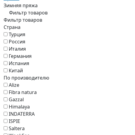
Зимняя пряжа
Фильтр товаров
Фильтр товаров
Страна
Турция
Россия
Италия
Германия
Испания
Китай
По производителю
Alize
Fibra natura
Gazzal
Himalaya
INDATERRA
ISPIE
Saltera