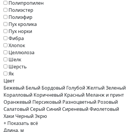
Полипропилен
Полиэстер
Полиэфир
Пух кролика
Пух норки
Фибра
Хлопок
Целлюлоза
Шелк
Шерсть
Як
Цвет
Бежевый
Белый
Бордовый
Голубой
Желтый
Зеленый
Коралловый
Коричневый
Красный
Меланж и принт
Оранжевый
Персиковый
Разноцветный
Розовый
Салатовый
Серый
Синий
Сиреневый
Фиолетовый
Хаки
Черный
Экрю
+ Показать всё
Длина, м