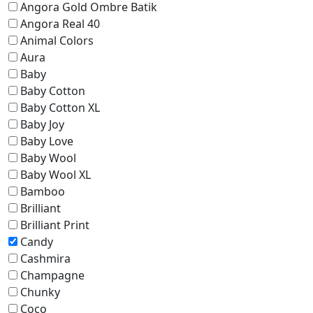
Angora Gold Ombre Batik
Angora Real 40
Animal Colors
Aura
Baby
Baby Cotton
Baby Cotton XL
Baby Joy
Baby Love
Baby Wool
Baby Wool XL
Bamboo
Brilliant
Brilliant Print
Candy
Cashmira
Champagne
Chunky
Coco