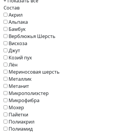
+ Показать всё
Состав
Акрил
Альпака
Бамбук
Верблюжья Шерсть
Вискоза
Джут
Козий пух
Лён
Мериносовая шерсть
Металлик
Метанит
Микрополиэстер
Микрофибра
Мохер
Пайетки
Полиакрил
Полиамид