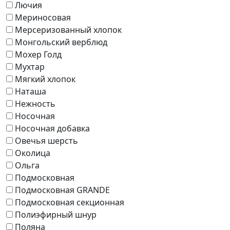
Лючия
Мериносовая
Мерсеризованный хлопок
Монгольский верблюд
Мохер Голд
Мухтар
Мягкий хлопок
Наташа
Нежность
Носочная
Носочная добавка
Овечья шерсть
Околица
Ольга
Подмосковная
Подмосковная GRANDE
Подмосковная секционная
Полиэфирный шнур
Поляна