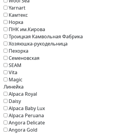
Wool Sea
Yarnart
Камтекс
Норка
ПНК им.Кирова
Троицкая Камвольная Фабрика
Хозяюшка-рукодельница
Пехорка
Семеновская
SEAM
Vita
Magic
Линейка
Alpaca Royal
Daisy
Alpaca Baby Lux
Alpaca Peruana
Angora Delicate
Angora Gold