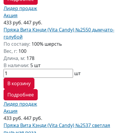
Лидер продаж
Акция
433 руб.
447 руб.
Пряжа Вита Кэнди (Vita Candy) №2550 дымчато-
голубой
По составу:
100% шерсть
Вес, г:
100
Длина, м:
178
В наличии:
5 шт
шт
В корзину
Подробнее
Лидер продаж
Акция
433 руб.
447 руб.
Пряжа Вита Кэнди (Vita Candy) №2537 светлая
пыльная роза