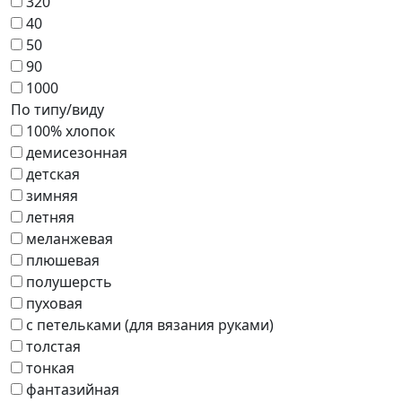
320
40
50
90
1000
По типу/виду
100% хлопок
демисезонная
детская
зимняя
летняя
меланжевая
плюшевая
полушерсть
пуховая
с петельками (для вязания руками)
толстая
тонкая
фантазийная