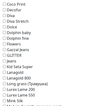
Coco Print
Decofur
Diva
Diva Stretch
Dolce
Dolphin baby
Dolphin fine
Flowers
Gazzal Jeans
GLITTER
Jeans
Kid Seta Super
Lanagold
Lanagold 800
Long grass (Травушка)
Lurex Lame 200
Lurex Lame 550
Mink Silk