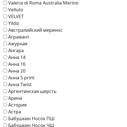
Valeria di Roma Australia Merino
Velluto
VELVET
Yildiz
Австралийский меринос
Аграмант
Ажурная
Ангара
Анна 14
Анна 16
Анна 20
Анна S print
Анна Twist
Аргентинская шерсть
Арина
Астория
Астра
Бабушкин Носок ПШ
Бабушкин Носок ЧШ