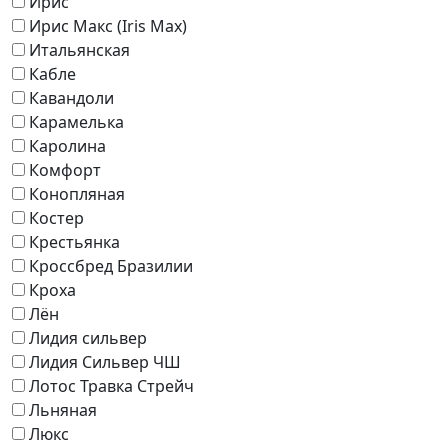
Ирис
Ирис Макс (Iris Max)
Итальянская
Кабле
Кавандоли
Карамелька
Каролина
Комфорт
Конопляная
Костер
Крестьянка
Кроссбред Бразилии
Кроха
Лён
Лидия сильвер
Лидия Сильвер ЧШ
Лотос Травка Стрейч
Льняная
Люкс