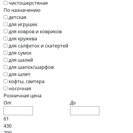
чистошерстяная
По назначению
детская
для игрушек
для ковров и ковриков
для кружева
для салфеток и скатертей
для сумок
для шалей
для шапок/шарфов
для шляп
кофты, свитера
носочная
Розничная цена
От
До
61
430
799