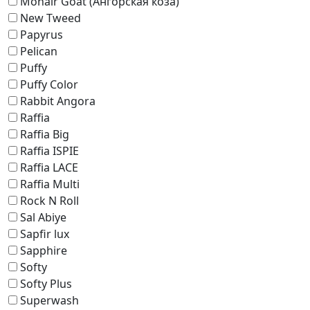
Mohair Goat (Ангорская коза)
New Tweed
Papyrus
Pelican
Puffy
Puffy Color
Rabbit Angora
Raffia
Raffia Big
Raffia ISPIE
Raffia LACE
Raffia Multi
Rock N Roll
Sal Abiye
Sapfir lux
Sapphire
Softy
Softy Plus
Superwash