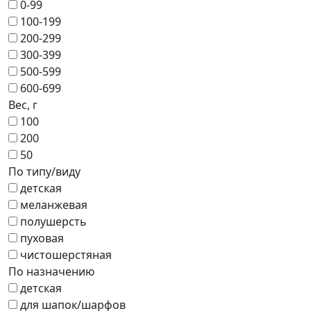
0-99
100-199
200-299
300-399
500-599
600-699
Вес, г
100
200
50
По типу/виду
детская
меланжевая
полушерсть
пуховая
чистошерстяная
По назначению
детская
для шапок/шарфов