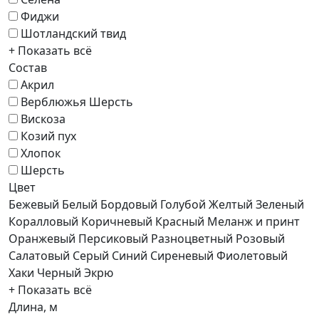
Фиджи
Шотландский твид
+ Показать всё
Состав
Акрил
Верблюжья Шерсть
Вискоза
Козий пух
Хлопок
Шерсть
Цвет
Бежевый
Белый
Бордовый
Голубой
Желтый
Зеленый
Коралловый
Коричневый
Красный
Меланж и принт
Оранжевый
Персиковый
Разноцветный
Розовый
Салатовый
Серый
Синий
Сиреневый
Фиолетовый
Хаки
Черный
Экрю
+ Показать всё
Длина, м