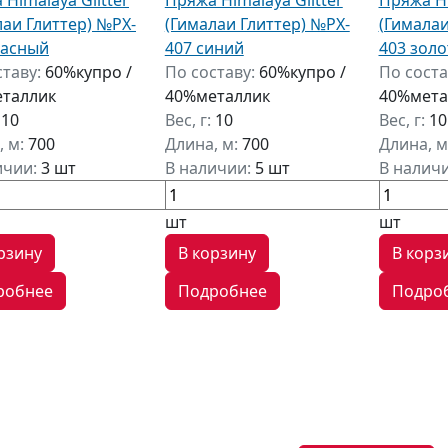
лаи Глиттер) №PX-
(Гималаи Глиттер) №PX-
(Гималаи
расный
407 синий
403 золо
ставу:
60%купро /
По составу:
60%купро /
По соста
таллик
40%металлик
40%мета
:
10
Вес, г:
10
Вес, г:
10
, м:
700
Длина, м:
700
Длина, м
ичии:
3 шт
В наличии:
5 шт
В налич
шт
шт
рзину
В корзину
В корз
робнее
Подробнее
Подро