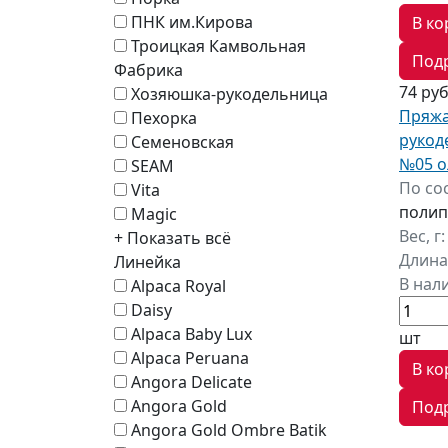
ПНК им.Кирова
В ко
Троицкая Камвольная
Под
Фабрика
74 ру
Хозяюшка-рукодельница
Пряжа
Пехорка
рукод
Семеновская
№05 о
SEAM
По со
Vita
полип
Magic
Вес, г
+ Показать всё
Длина
Линейка
В нал
Alpaca Royal
Daisy
Alpaca Baby Lux
шт
Alpaca Peruana
В ко
Angora Delicate
Angora Gold
Под
Angora Gold Ombre Batik