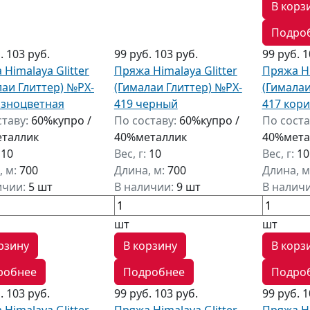
В корз
Подро
б.
103 руб.
99 руб.
103 руб.
99 руб.
1
Himalaya Glitter
Пряжа Himalaya Glitter
Пряжа Hi
лаи Глиттер) №PX-
(Гималаи Глиттер) №PX-
(Гималаи
азноцветная
419 черный
417 кор
ставу:
60%купро /
По составу:
60%купро /
По соста
таллик
40%металлик
40%мета
:
10
Вес, г:
10
Вес, г:
10
, м:
700
Длина, м:
700
Длина, м
ичии:
5 шт
В наличии:
9 шт
В налич
шт
шт
рзину
В корзину
В корз
робнее
Подробнее
Подро
б.
103 руб.
99 руб.
103 руб.
99 руб.
1
Himalaya Glitter
Пряжа Himalaya Glitter
Пряжа Hi