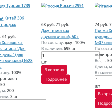
Турция
1739
Россия
2991
Китай
306
 продаж
68 руб.
71 руб.
74 руб.
7
Джут в мотках
Пряжа Х
б.
61 руб.
двухниточный, 50 г
рукодел
 Хозяюшка-
По составу:
джут 100%
№07 син
ельница "Для
В наличии:
695 шт
По соста
и душа" (для
полипро
ия мочалок) №28
Вес, г:
50
шт
а
Длина, м
В корзину
ставу:
100%
В налич
ропилен
Подробнее
:
50
шт
, м:
200
В корз
ичии:
3 шт
Подро