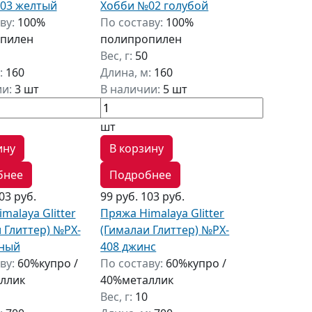
03 желтый
Хобби №02 голубой
ву:
100%
По составу:
100%
пилен
полипропилен
Вес, г:
50
:
160
Длина, м:
160
ии:
3 шт
В наличии:
5 шт
шт
ину
В корзину
бнее
Подробнее
03 руб.
99 руб.
103 руб.
malaya Glitter
Пряжа Himalaya Glitter
 Глиттер) №PX-
(Гималаи Глиттер) №PX-
еный
408 джинс
ву:
60%купро /
По составу:
60%купро /
ллик
40%металлик
Вес, г:
10