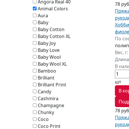
Angora Real 40
78 ру
Animal Colors
Пряжа
Aura
рукод
Baby
Хобби
Baby Cotton
фиол
Baby Cotton XL
По со
Baby Joy
полип
Baby Love
Вес, г
Baby Wool
Длина
Baby Wool XL
В нал
Bamboo
Brilliant
шт
Brilliant Print
В ко
Candy
Cashmira
Под
Champagne
78 ру
Chunky
Пряжа
Coco
рукод
Coco Print