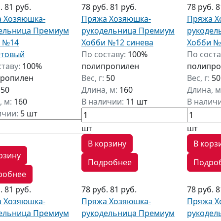
б.
81 руб.
78 руб.
81 руб.
78 руб.
8
 Хозяюшка-
Пряжа Хозяюшка-
Пряжа Х
ельница Премиум
рукодельница Премиум
рукодел
 №14
Хобби №12 синева
Хобби №
етовый
По составу:
100%
По соста
ставу:
100%
полипропилен
полипро
ропилен
Вес, г:
50
Вес, г:
50
:
50
Длина, м:
160
Длина, м
, м:
160
В наличии:
11 шт
В налич
ичии:
5 шт
шт
шт
В корзину
В корз
рзину
Подробнее
Подро
робнее
б.
81 руб.
78 руб.
81 руб.
78 руб.
8
 Хозяюшка-
Пряжа Хозяюшка-
Пряжа Х
ельница Премиум
рукодельница Премиум
рукодел