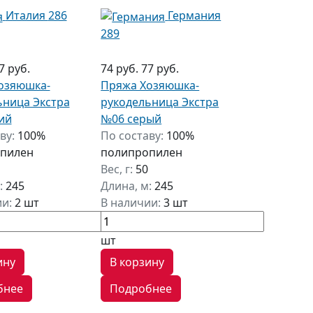
Италия
286
Германия
289
7 руб.
74 руб.
77 руб.
озяюшка-
Пряжа Хозяюшка-
ьница Экстра
рукодельница Экстра
ий
№06 серый
ву:
100%
По составу:
100%
пилен
полипропилен
Вес, г:
50
:
245
Длина, м:
245
ии:
2 шт
В наличии:
3 шт
шт
ину
В корзину
бнее
Подробнее