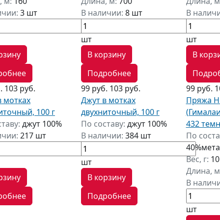
, м:
160
Длина, м:
700
Длина, м
ичии:
3 шт
В наличии:
8 шт
В налич
шт
шт
рзину
В корзину
В корз
робнее
Подробнее
Подро
б.
103 руб.
99 руб.
103 руб.
99 руб.
1
в мотках
Джут в мотках
Пряжа Hi
иточный, 100 г
двухниточный, 100 г
(Гималаи
ставу:
джут 100%
По составу:
джут 100%
432 тем
ичии:
217 шт
В наличии:
384 шт
По соста
40%мета
Вес, г:
10
шт
Длина, м
рзину
В корзину
В налич
робнее
Подробнее
шт