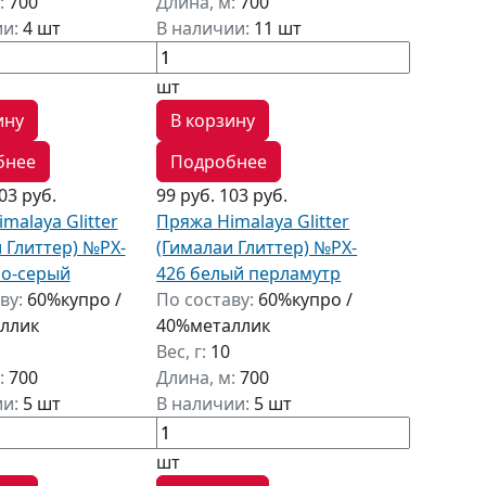
:
700
Длина, м:
700
ии:
4 шт
В наличии:
11 шт
шт
ину
В корзину
бнее
Подробнее
03 руб.
99 руб.
103 руб.
malaya Glitter
Пряжа Himalaya Glitter
 Глиттер) №PX-
(Гималаи Глиттер) №PX-
но-серый
426 белый перламутр
ву:
60%купро /
По составу:
60%купро /
ллик
40%металлик
Вес, г:
10
:
700
Длина, м:
700
ии:
5 шт
В наличии:
5 шт
шт