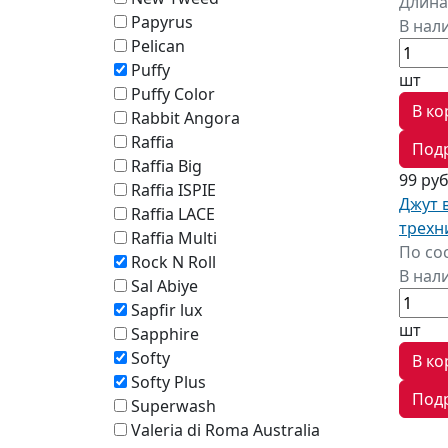
Длина
Papyrus
В нал
Pelican
Puffy
шт
Puffy Color
В ко
Rabbit Angora
Raffia
Под
Raffia Big
99 ру
Raffia ISPIE
Джут 
Raffia LACE
трехн
Raffia Multi
По со
Rock N Roll
В нал
Sal Abiye
Sapfir lux
шт
Sapphire
Softy
В ко
Softy Plus
Под
Superwash
Valeria di Roma Australia