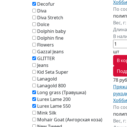
Хобби
Decofur
По со
Diva
полип
Diva Stretch
Вес, г
Dolce
Длина
Dolphin baby
В нал
Dolphin fine
Flowers
шт
Gazzal Jeans
GLITTER
В ко
Jeans
Под
Kid Seta Super
Lanagold
78 ру
Lanagold 800
Пряжа
Long grass (Травушка)
рукод
Lurex Lame 200
Хобби
Lurex Lame 550
По со
Mink Silk
полип
Mohair Goat (Ангорская коза)
Вес, г
New Tweed