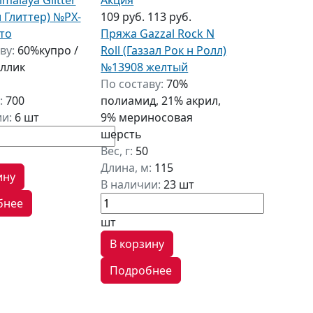
 Глиттер) №PX-
109 руб.
113 руб.
то
Пряжа Gazzal Rock N
ву:
60%купро /
Roll (Газзал Рок н Ролл)
ллик
№13908 желтый
По составу:
70%
:
700
полиамид, 21% акрил,
ии:
6 шт
9% мериносовая
шерсть
Вес, г:
50
Длина, м:
115
ину
В наличии:
23 шт
бнее
шт
В корзину
Подробнее