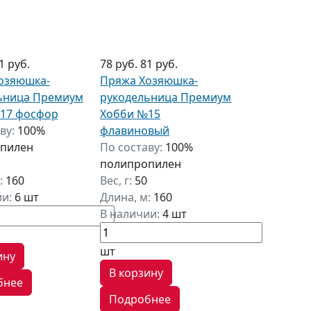
1 руб.
78 руб.
81 руб.
озяюшка-
Пряжа Хозяюшка-
ьница Премиум
рукодельница Премиум
17 фосфор
Хобби №15
ву:
100%
флавиновый
пилен
По составу:
100%
полипропилен
:
160
Вес, г:
50
ии:
6 шт
Длина, м:
160
В наличии:
4 шт
шт
ину
В корзину
бнее
Подробнее