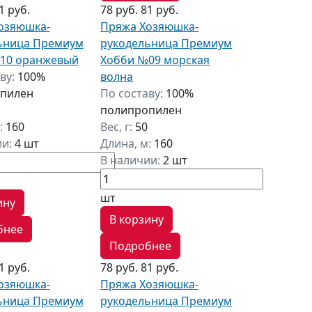
1 руб.
78 руб.
81 руб.
озяюшка-
Пряжа Хозяюшка-
ьница Премиум
рукодельница Премиум
10 оранжевый
Хобби №09 морская
ву:
100%
волна
пилен
По составу:
100%
полипропилен
:
160
Вес, г:
50
ии:
4 шт
Длина, м:
160
В наличии:
2 шт
шт
ину
В корзину
бнее
Подробнее
1 руб.
78 руб.
81 руб.
озяюшка-
Пряжа Хозяюшка-
ьница Премиум
рукодельница Премиум