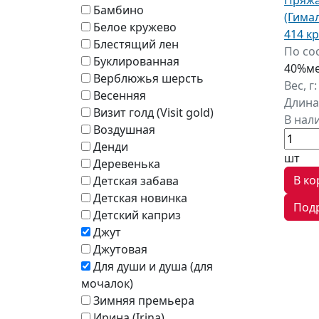
Бамбино
(Гима
Белое кружево
414 к
Блестящий лен
По со
Буклированная
40%ме
Верблюжья шерсть
Вес, г
Весенняя
Длина
Визит голд (Visit gold)
В нал
Воздушная
Денди
шт
Деревенька
В ко
Детская забава
Детская новинка
Под
Детский каприз
Джут
Джутовая
Для души и душа (для
мочалок)
Зимняя премьера
Ирина (Irina)