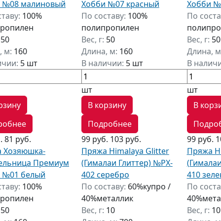
 №08 малиновый
Хобби №07 красный
Хобби №
ставу:
100%
По составу:
100%
По соста
ропилен
полипропилен
полипро
:
50
Вес, г:
50
Вес, г:
50
, м:
160
Длина, м:
160
Длина, м
ичии:
5 шт
В наличии:
5 шт
В налич
шт
шт
рзину
В корзину
В корз
робнее
Подробнее
Подро
б.
81 руб.
99 руб.
103 руб.
99 руб.
1
 Хозяюшка-
Пряжа Himalaya Glitter
Пряжа Hi
ельница Премиум
(Гималаи Глиттер) №PX-
(Гималаи
 №01 белый
402 серебро
410 зел
ставу:
100%
По составу:
60%купро /
По соста
ропилен
40%металлик
40%мета
:
50
Вес, г:
10
Вес, г:
10