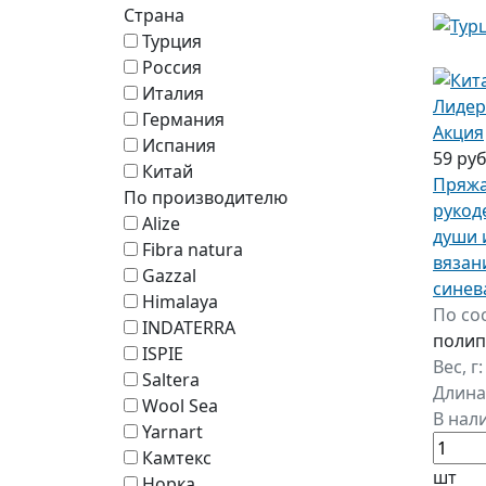
Страна
Турция
Россия
Италия
Лидер
Германия
Акция
Испания
59 ру
Китай
Пряжа
По производителю
рукод
Alize
души 
Fibra natura
вязан
Gazzal
синев
Himalaya
По со
INDATERRA
полип
ISPIE
Вес, г
Saltera
Длина
Wool Sea
В нал
Yarnart
Камтекс
шт
Норка