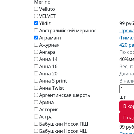
Merino
Velluto
VELVET
99 ру
Yildiz
Пряжа 
Австралийский меринос
(Гима
Аграмант
420 р
Ажурная
По со
Ангара
40%ме
Анна 14
Вес, г
Анна 16
Длина
Анна 20
В нал
Анна S print
Анна Twist
Аргентинская шерсть
шт
Арина
В ко
Астория
Астра
Под
Бабушкин Носок ПШ
99 ру
Бабушкин Носок ЧШ
Пряжа 