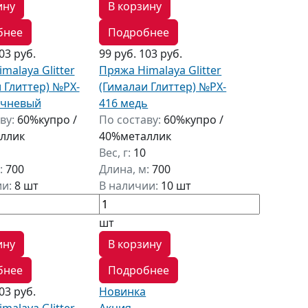
ину
В корзину
бнее
Подробнее
03 руб.
99 руб.
103 руб.
malaya Glitter
Пряжа Himalaya Glitter
 Глиттер) №PX-
(Гималаи Глиттер) №PX-
ичневый
416 медь
ву:
60%купро /
По составу:
60%купро /
ллик
40%металлик
Вес, г:
10
:
700
Длина, м:
700
ии:
8 шт
В наличии:
10 шт
шт
ину
В корзину
бнее
Подробнее
03 руб.
Новинка
malaya Glitter
Акция