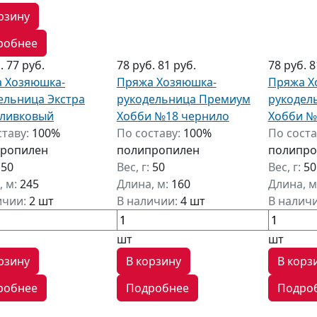
рзину
робнее
б.
77 руб.
78 руб.
81 руб.
78 руб.
8
 Хозяюшка-
Пряжа Хозяюшка-
Пряжа Х
ельница Экстра
рукодельница Премиум
рукодел
ливковый
Хобби №18 чернило
Хобби №
ставу:
100%
По составу:
100%
По соста
ропилен
полипропилен
полипро
:
50
Вес, г:
50
Вес, г:
50
, м:
245
Длина, м:
160
Длина, м
ичии:
2 шт
В наличии:
4 шт
В налич
шт
шт
рзину
В корзину
В корз
робнее
Подробнее
Подро