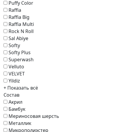
Puffy Color
Raffia
Raffia Big
Raffia Multi
Rock N Roll
Sal Abiye
Softy
Softy Plus
Superwash
Velluto
VELVET
Yildiz
+ Показать всё
Состав
Акрил
Бамбук
Мериносовая шерсть
Металлик
Микрополиэстер