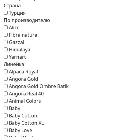
Страна
Турция
По производителю
Alize
Fibra natura
Gazzal
Himalaya
Yarnart
Линейка
Alpaca Royal
Angora Gold
Angora Gold Ombre Batik
Angora Real 40
Animal Colors
Baby
Baby Cotton
Baby Cotton XL
Baby Love