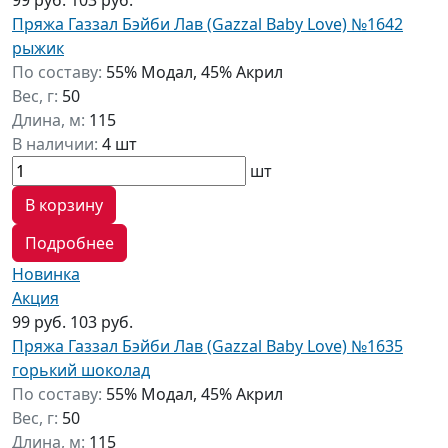
99 руб.
103 руб.
Пряжа Газзал Бэйби Лав (Gazzal Baby Love) №1642
рыжик
По составу:
55% Модал, 45% Акрил
Вес, г:
50
Длина, м:
115
В наличии:
4 шт
шт
В корзину
Подробнее
Новинка
Акция
99 руб.
103 руб.
Пряжа Газзал Бэйби Лав (Gazzal Baby Love) №1635
горький шоколад
По составу:
55% Модал, 45% Акрил
Вес, г:
50
Длина, м:
115