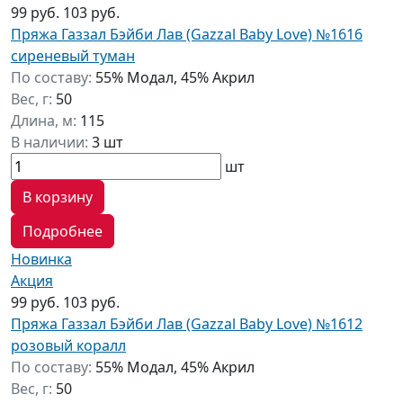
99 руб.
103 руб.
Пряжа Газзал Бэйби Лав (Gazzal Baby Love) №1616
сиреневый туман
По составу:
55% Модал, 45% Акрил
Вес, г:
50
Длина, м:
115
В наличии:
3 шт
шт
В корзину
Подробнее
Новинка
Акция
99 руб.
103 руб.
Пряжа Газзал Бэйби Лав (Gazzal Baby Love) №1612
розовый коралл
По составу:
55% Модал, 45% Акрил
Вес, г:
50