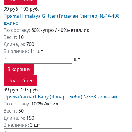
99 руб.
103 руб.
Пряжа Himalaya Glitter (Гималаи Глиттер) №PX-408
джинс
По составу:
60%купро / 40%металлик
Вес, г:
10
Длина, м:
700
В наличии:
11 шт
шт
В корзину
Подробнее
99 руб.
103 руб.
Пряжа Yarnart Baby (Ярнарт Беби) №338 зеленый
По составу:
100% Акрил
Вес, г:
50
Длина, м:
150
В наличии:
3 шт