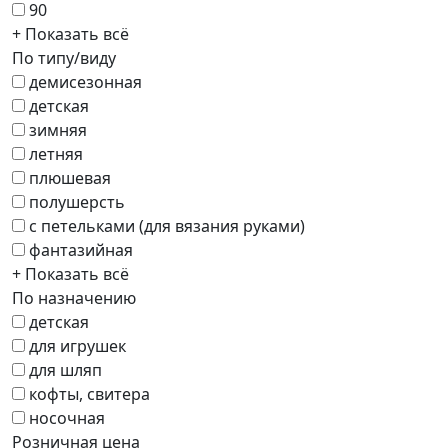
90
+ Показать всё
По типу/виду
демисезонная
детская
зимняя
летняя
плюшевая
полушерсть
с петельками (для вязания руками)
фантазийная
+ Показать всё
По назначению
детская
для игрушек
для шляп
кофты, свитера
носочная
Розничная цена