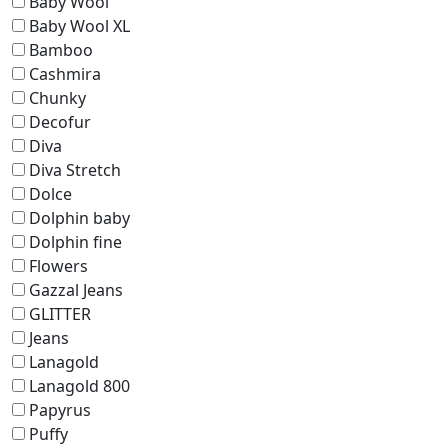
Baby Wool
Baby Wool XL
Bamboo
Cashmira
Chunky
Decofur
Diva
Diva Stretch
Dolce
Dolphin baby
Dolphin fine
Flowers
Gazzal Jeans
GLITTER
Jeans
Lanagold
Lanagold 800
Papyrus
Puffy