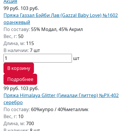
Акция
99 руб.
103 руб.
Пряжа Газзал Бэйби Лав (Gazzal Baby Love) №1602
оранжевый
По составу:
55% Модал, 45% Акрил
Вес, г:
50
Длина, м:
115
В наличии:
7 шт
шт
В корзину
Подробнее
99 руб.
103 руб.
Пряжа Himalaya Glitter (Гималаи Глиттер) №PX-402
серебро
По составу:
60%купро / 40%металлик
Вес, г:
10
Длина, м:
700
В наличии:
8 шт