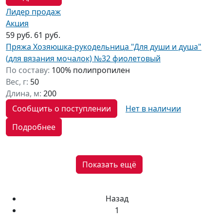
Лидер продаж
Акция
59 руб.
61 руб.
Пряжа Хозяюшка-рукодельница "Для души и душа"
(для вязания мочалок) №32 фиолетовый
По составу:
100% полипропилен
Вес, г:
50
Длина, м:
200
Сообщить о поступлении
Нет в наличии
Подробнее
Показать ещё
Назад
1