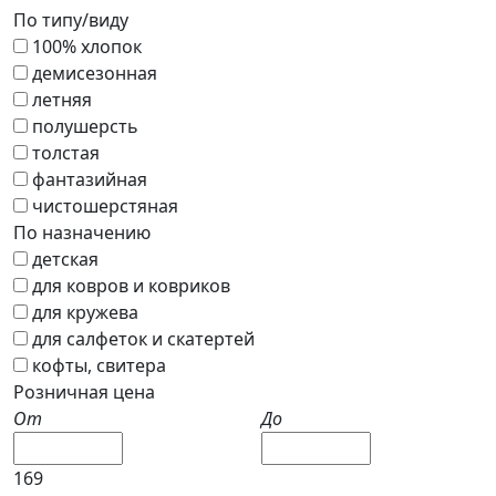
По типу/виду
100% хлопок
демисезонная
летняя
полушерсть
толстая
фантазийная
чистошерстяная
По назначению
детская
для ковров и ковриков
для кружева
для салфеток и скатертей
кофты, свитера
Розничная цена
От
До
169