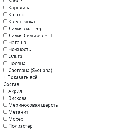
Кабле
Каролина
Костер
Крестьянка
Лидия сильвер
Лидия Сильвер ЧШ
Наташа
Нежность
Ольга
Поляна
Светлана (Svetlana)
+ Показать всё
Состав
Акрил
Вискоза
Мериносовая шерсть
Метанит
Мохер
Полиэстер