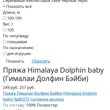
Сиреневый
Фиолетовый
Хаки
Черный
Экрю
+ Показать всё
Длина, м
100-199
Вес, г
100
По типу/виду
плюшевая
По назначению
для игрушек
Пряжа Himalaya Dolphin baby
(Гималаи Долфин Бэйби)
249 руб.
257 руб.
Пряжа Гималаи Долфин Бэйби (Himalaya Dolphin
baby) №80373 топленое молоко
По составу:
100% Полиэстер