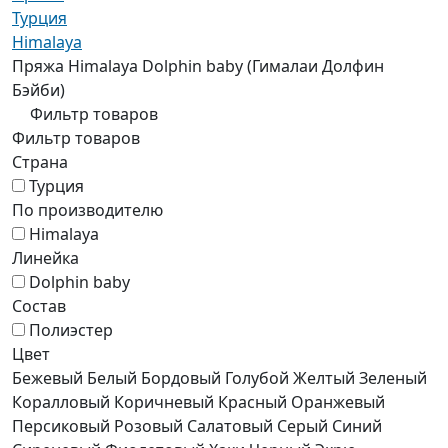
Турция
Himalaya
Пряжа Himalaya Dolphin baby (Гималаи Долфин
Бэйби)
Фильтр товаров
Фильтр товаров
Страна
Турция
По производителю
Himalaya
Линейка
Dolphin baby
Состав
Полиэстер
Цвет
Бежевый
Белый
Бордовый
Голубой
Желтый
Зеленый
Коралловый
Коричневый
Красный
Оранжевый
Персиковый
Розовый
Салатовый
Серый
Синий