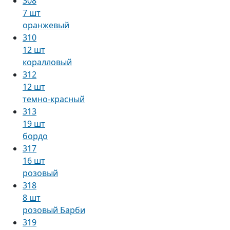
308
7 шт
оранжевый
310
12 шт
коралловый
312
12 шт
темно-красный
313
19 шт
бордо
317
16 шт
розовый
318
8 шт
розовый Барби
319