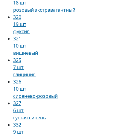
18 шт
розовый экстравагантный
320
19 шт
фуксия
321
10 шт
вишневый
325
7 шт
глициния
326
10 шт
сиренево-розовый
327
6 шт
густая сирень
332
9 шт