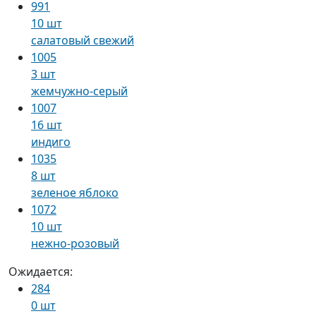
991
10 шт
салатовый свежий
1005
3 шт
жемчужно-серый
1007
16 шт
индиго
1035
8 шт
зеленое яблоко
1072
10 шт
нежно-розовый
Ожидается:
284
0 шт