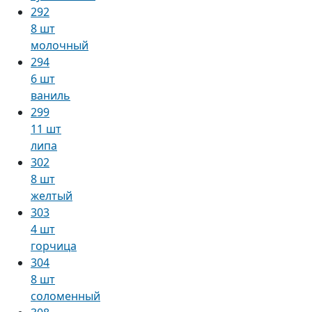
292
8 шт
молочный
294
6 шт
ваниль
299
11 шт
липа
302
8 шт
желтый
303
4 шт
горчица
304
8 шт
соломенный