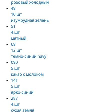
розовый холодный
49
10 шт
изумрудная зелень
51
4 шт
мятный
69
12 шт
темно-синий navy
090
5 шт
какао с молоком
141
5 шт
ярко-синий
287
4 шт
сухая земля