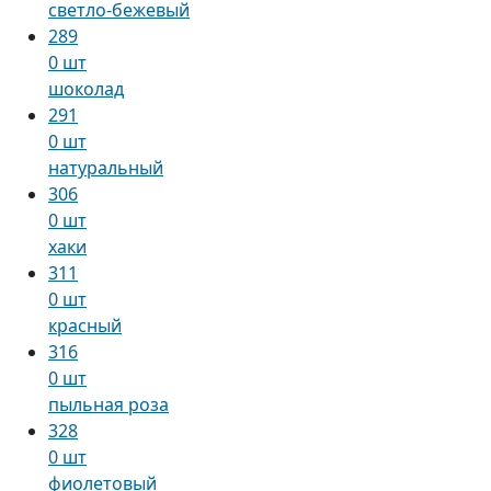
светло-бежевый
289
0 шт
шоколад
291
0 шт
натуральный
306
0 шт
хаки
311
0 шт
красный
316
0 шт
пыльная роза
328
0 шт
фиолетовый