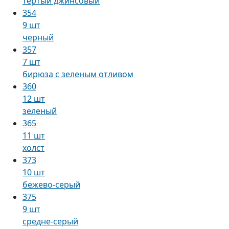
тертый джинсовый
354
9 шт
черный
357
7 шт
бирюза с зеленым отливом
360
12 шт
зеленый
365
11 шт
холст
373
10 шт
бежево-серый
375
9 шт
средне-серый