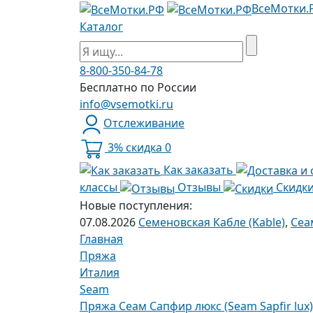
ВсеМотки.
Каталог
8-800-350-84-78
Бесплатно по России
info@vsemotki.ru
Отслеживание
3% скидка
0
Как заказать
классы
Отзывы
Скидк
Новые поступления:
07.08.2026
Семеновская Кабле (Kable)
,
Сеа
Главная
Пряжа
Италия
Seam
Пряжа Сеам Сапфир люкс (Seam Sapfir lux)