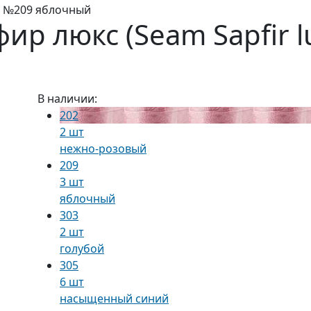
x) №209 яблочный
ир люкс (Seam Sapfir l
В наличии:
202
2 шт
нежно-розовый
209
3 шт
яблочный
303
2 шт
голубой
305
6 шт
насыщенный синий