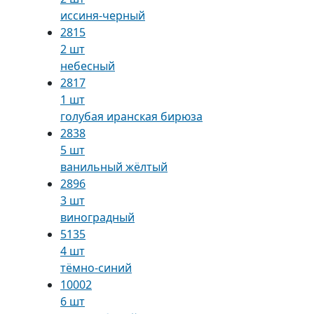
иссиня-черный
2815
2 шт
небесный
2817
1 шт
голубая иранская бирюза
2838
5 шт
ванильный жёлтый
2896
3 шт
виноградный
5135
4 шт
тёмно-синий
10002
6 шт