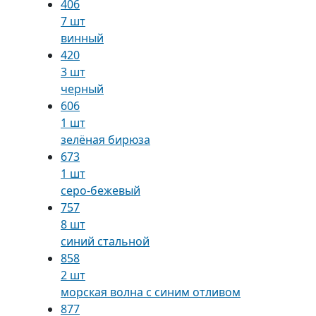
406
7 шт
винный
420
3 шт
черный
606
1 шт
зелёная бирюза
673
1 шт
серо-бежевый
757
8 шт
синий стальной
858
2 шт
морская волна с синим отливом
877