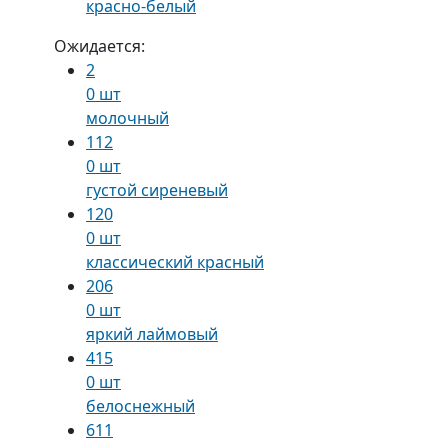
красно-белый
Ожидается:
2
0 шт
молочный
112
0 шт
густой сиреневый
120
0 шт
классический красный
206
0 шт
яркий лаймовый
415
0 шт
белоснежный
611