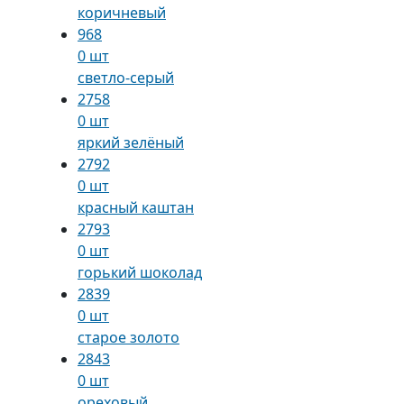
коричневый
968
0 шт
светло-серый
2758
0 шт
яркий зелёный
2792
0 шт
красный каштан
2793
0 шт
горький шоколад
2839
0 шт
старое золото
2843
0 шт
ореховый