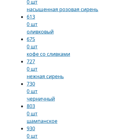
0 шт
насыщенная розовая сирень
613
0 шт
оливковый
675
0 шт
кофе со сливками
727
0 шт
нежная сирень
730
0 шт
черничный
803
0 шт
шампанское
930
0 шт