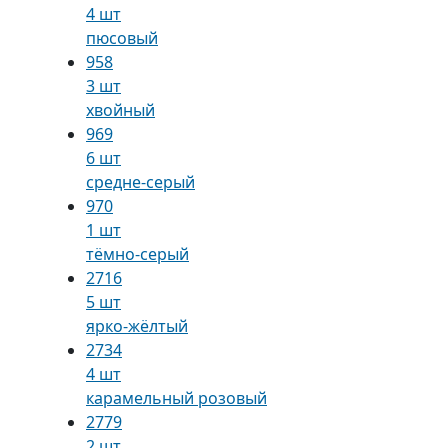
4 шт
пюсовый
958
3 шт
хвойный
969
6 шт
средне-серый
970
1 шт
тёмно-серый
2716
5 шт
ярко-жёлтый
2734
4 шт
карамельный розовый
2779
2 шт