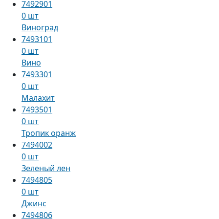
7492901
0 шт
Виноград
7493101
0 шт
Вино
7493301
0 шт
Малахит
7493501
0 шт
Тропик оранж
7494002
0 шт
Зеленый лен
7494805
0 шт
Джинс
7494806