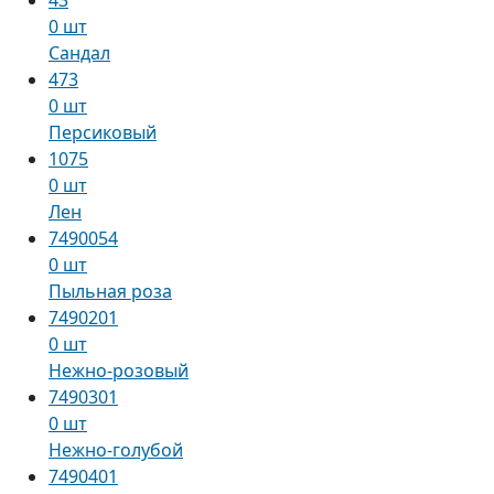
0 шт
Сандал
473
0 шт
Персиковый
1075
0 шт
Лен
7490054
0 шт
Пыльная роза
7490201
0 шт
Нежно-розовый
7490301
0 шт
Нежно-голубой
7490401