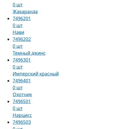
0 шт
Жакаранда
7496201
0 шт
Нави
7496202
0 шт
Темный джинс
7496301
0 шт
Имперский красный
7496401
0 шт
Охотник
7496501
0 шт
Нарцисс
7496503
0 шт