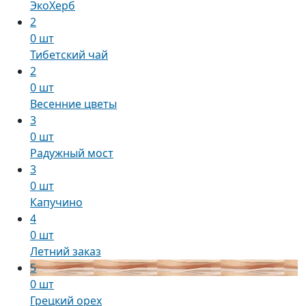
ЭкоХерб
2
0 шт
Тибетский чай
2
0 шт
Весенние цветы
3
0 шт
Радужный мост
3
0 шт
Капучино
4
0 шт
Летний заказ
5
0 шт
Грецкий орех