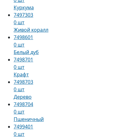
Куркума
7497303
0 шт
Живой коралл
7498601
0 шт
Белый дуб
7498701
0 шт
Крафт
7498703
0 шт
Дерево
7498704
0 шт
Пшеничный
7499401
0 шт