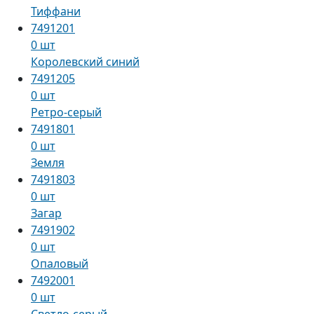
Тиффани
7491201
0 шт
Королевский синий
7491205
0 шт
Ретро-серый
7491801
0 шт
Земля
7491803
0 шт
Загар
7491902
0 шт
Опаловый
7492001
0 шт
Светло-серый