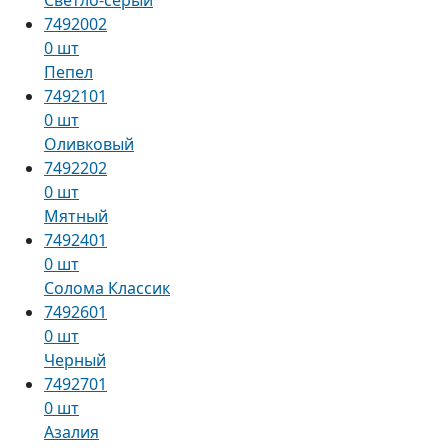
7492002
0 шт
Пепел
7492101
0 шт
Оливковый
7492202
0 шт
Мятный
7492401
0 шт
Солома Классик
7492601
0 шт
Черный
7492701
0 шт
Азалия