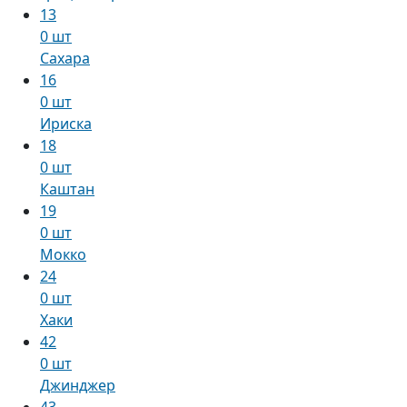
13
0 шт
Сахара
16
0 шт
Ириска
18
0 шт
Каштан
19
0 шт
Мокко
24
0 шт
Хаки
42
0 шт
Джинджер
43