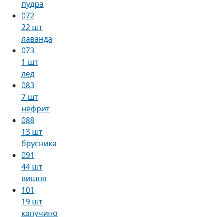
пудра
072
22 шт
лаванда
073
1 шт
лед
083
7 шт
нефрит
088
13 шт
брусника
091
44 шт
вишня
101
19 шт
капучино