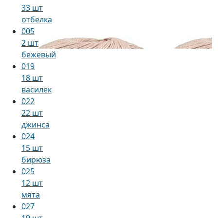
33 шт
отбелка
005
2 шт
бежевый
019
18 шт
василек
022
22 шт
джинса
024
15 шт
бирюза
025
12 шт
мята
027
19 шт