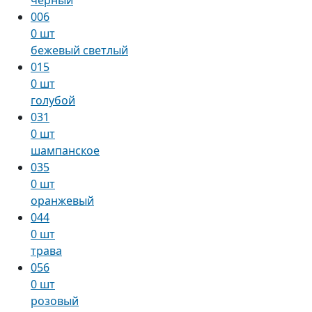
006
0 шт
бежевый светлый
015
0 шт
голубой
031
0 шт
шампанское
035
0 шт
оранжевый
044
0 шт
трава
056
0 шт
розовый