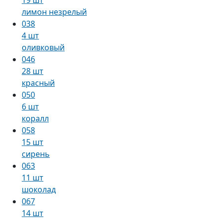
лимон незрелый
038
4 шт
оливковый
046
28 шт
красный
050
6 шт
коралл
058
15 шт
сирень
063
11 шт
шоколад
067
14 шт