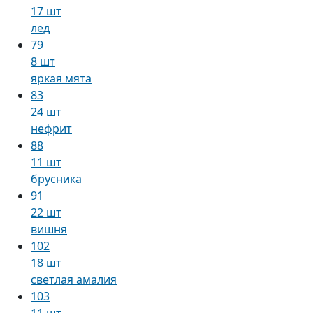
17 шт
лед
79
8 шт
яркая мята
83
24 шт
нефрит
88
11 шт
брусника
91
22 шт
вишня
102
18 шт
светлая амалия
103
11 шт