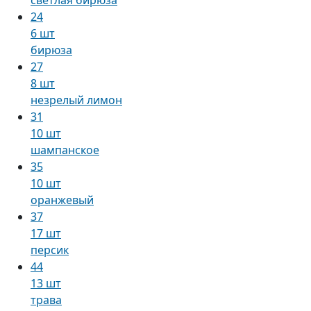
24
6 шт
бирюза
27
8 шт
незрелый лимон
31
10 шт
шампанское
35
10 шт
оранжевый
37
17 шт
персик
44
13 шт
трава