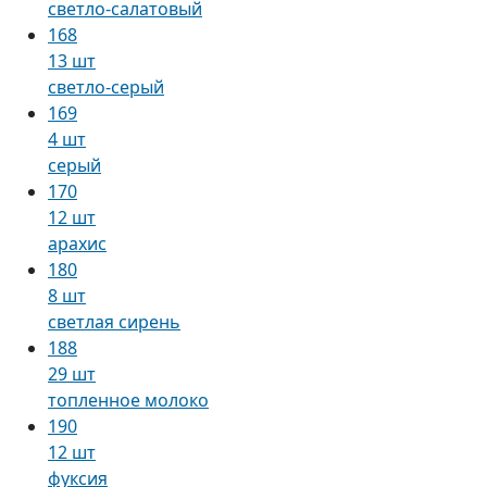
светло-салатовый
168
13 шт
светло-серый
169
4 шт
серый
170
12 шт
арахис
180
8 шт
светлая сирень
188
29 шт
топленное молоко
190
12 шт
фуксия