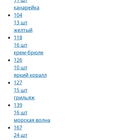
канарейка
104
13 шт
желтый
118
16 шт
крем-брюле
126
10 шт
яркий коралл
127
15 шт
грильяж
139
16 шт
морская волна
167
24 шт