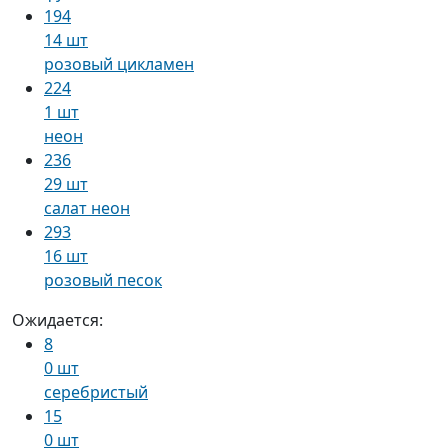
194
14 шт
розовый цикламен
224
1 шт
неон
236
29 шт
салат неон
293
16 шт
розовый песок
Ожидается:
8
0 шт
серебристый
15
0 шт