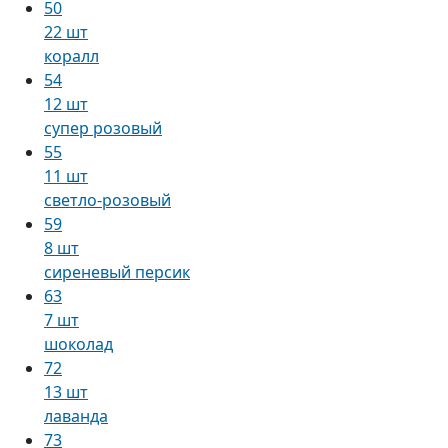
50
22 шт
коралл
54
12 шт
супер розовый
55
11 шт
светло-розовый
59
8 шт
сиреневый персик
63
7 шт
шоколад
72
13 шт
лаванда
73