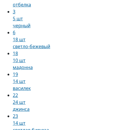
отбелка
3
5 шт
черный
6
18 шт
светло-бежевый
18
10 шт
мадонна
19
14 шт
василек
22
24 шт
джинса
23
14 шт
светлая бирюза