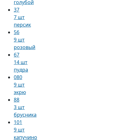
голубой
37
7 шт
персик
56
9 шт
розовый
67
14 шт
пудра
080
9 шт
экрю
88
3 шт
брусника
101
9 шт
капучино