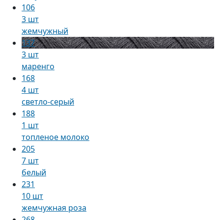
106
3 шт
жемчужный
137
3 шт
маренго
168
4 шт
светло-серый
188
1 шт
топленое молоко
205
7 шт
белый
231
10 шт
жемчужная роза
268