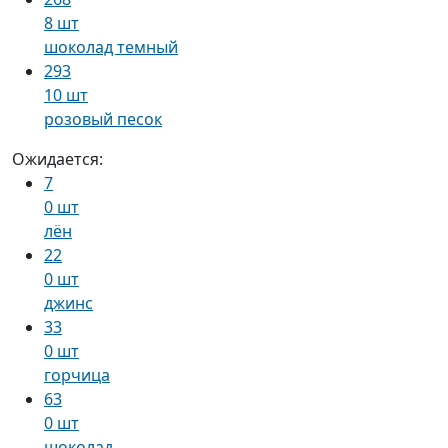
8 шт
шоколад темный
293
10 шт
розовый песок
Ожидается:
7
0 шт
лён
22
0 шт
джинс
33
0 шт
горчица
63
0 шт
шоколад