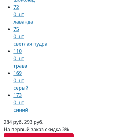
72
0 шт
лаванда
75
0 шт
светлая пудра
110
0 шт
трава
169
0 шт
серый
173
0 шт
синий
284 руб.
293 руб.
На первый заказ
скидка 3%