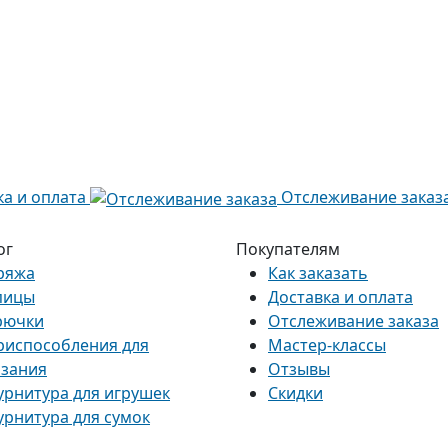
ка и оплата
Отслеживание заказ
ог
Покупателям
ряжа
Как заказать
пицы
Доставка и оплата
рючки
Отслеживание заказа
риспособления для
Мастер-классы
язания
Отзывы
урнитура для игрушек
Скидки
урнитура для сумок