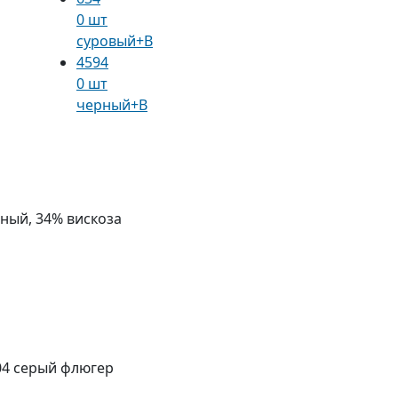
0 шт
суровый+В
4594
0 шт
черный+В
ный, 34% вискоза
04 серый флюгер