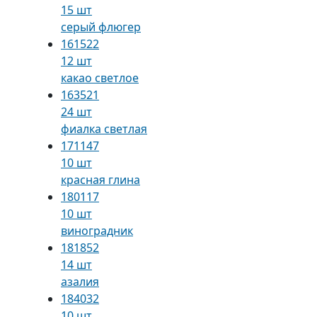
15 шт
серый флюгер
161522
12 шт
какао светлое
163521
24 шт
фиалка светлая
171147
10 шт
красная глина
180117
10 шт
виноградник
181852
14 шт
азалия
184032
10 шт