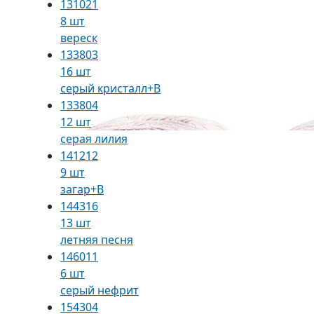
131021
8 шт
вереск
133803
16 шт
серый кристалл+В
133804
12 шт
серая лилия
141212
9 шт
загар+В
144316
13 шт
летняя песня
146011
6 шт
серый нефрит
154304