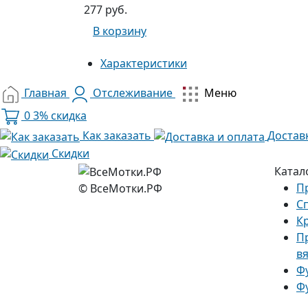
277 руб.
В корзину
Характеристики
Главная
Отслеживание
Меню
0
3% скидка
Как заказать
Достав
Скидки
Катал
П
© ВсеМотки.РФ
С
К
П
в
Ф
Ф