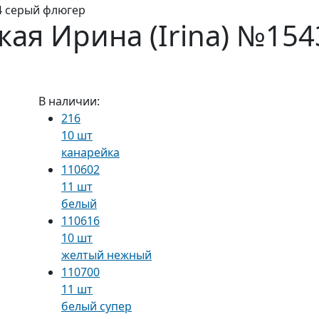
4 серый флюгер
ая Ирина (Irina) №15
В наличии:
216
10 шт
канарейка
110602
11 шт
белый
110616
10 шт
желтый нежный
110700
11 шт
белый супер