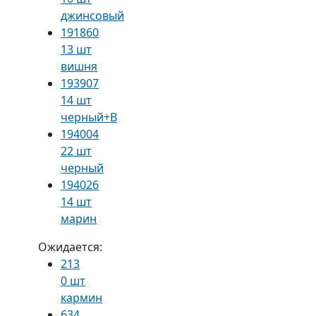
джинсовый
191860
13 шт
вишня
193907
14 шт
черный+В
194004
22 шт
черный
194026
14 шт
марин
Ожидается:
213
0 шт
кармин
634