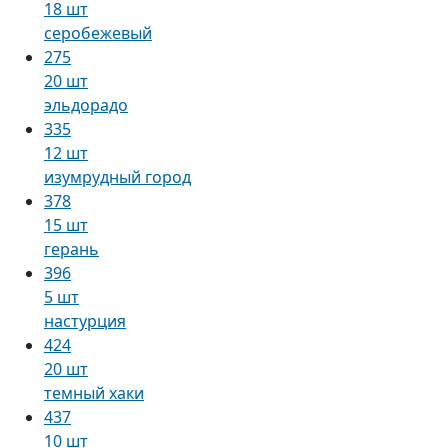
18 шт
серобежевый
275
20 шт
эльдорадо
335
12 шт
изумрудный город
378
15 шт
герань
396
5 шт
настурция
424
20 шт
темный хаки
437
10 шт