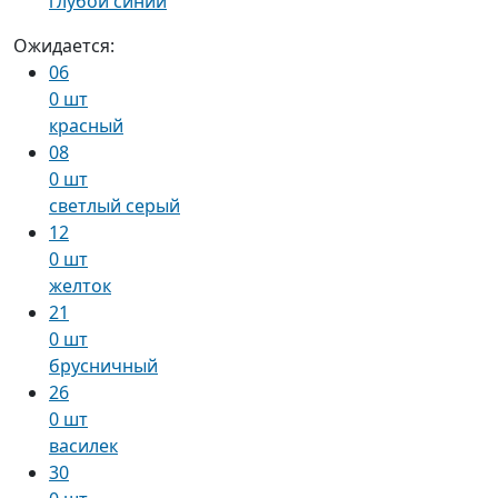
глубой синий
Ожидается:
06
0 шт
красный
08
0 шт
светлый серый
12
0 шт
желток
21
0 шт
брусничный
26
0 шт
василек
30