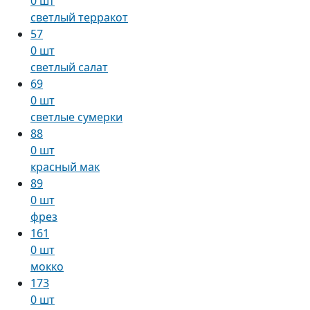
0 шт
светлый терракот
57
0 шт
светлый салат
69
0 шт
светлые сумерки
88
0 шт
красный мак
89
0 шт
фрез
161
0 шт
мокко
173
0 шт