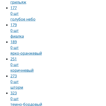
грильяж
177
0 шт
голубое небо
179
0 шт
фиалка
189
0 шт
ярко-оранжевый
251
0 шт
коричневый
273
0 шт
шторм
323
0 шт
темно-бордовый