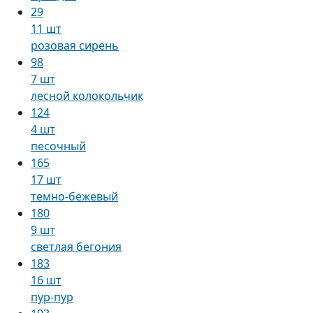
29
11 шт
розовая сирень
98
7 шт
лесной колокольчик
124
4 шт
песочный
165
17 шт
темно-бежевый
180
9 шт
светлая бегония
183
16 шт
пур-пур