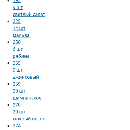
193
9 шт
светлый салат
225
14 шт
мальва
250
6 шт
рябина
255
9 шт
джинсовый
259
20 шт
шампанское
270
20 шт
мокрый песок
274