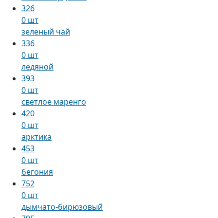
326
0 шт
зеленый чай
336
0 шт
ледяной
393
0 шт
светлое маренго
420
0 шт
арктика
453
0 шт
бегония
752
0 шт
дымчато-бирюзовый