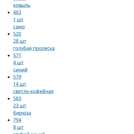
ковыль
463
1 шт
само
520
28 шт
голубая пролеска
571
4 шт
синий
579
14 шт
светло-кофейная
583
23 шт
бирюза
794
8 шт