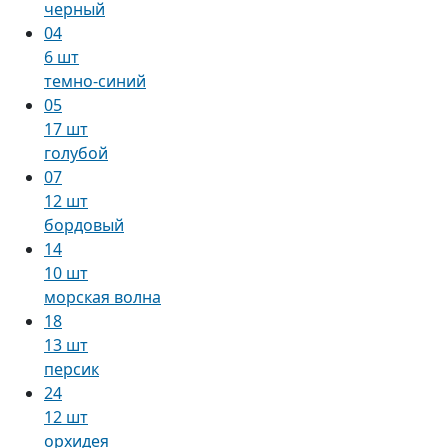
черный
04
6 шт
темно-синий
05
17 шт
голубой
07
12 шт
бордовый
14
10 шт
морская волна
18
13 шт
персик
24
12 шт
орхидея