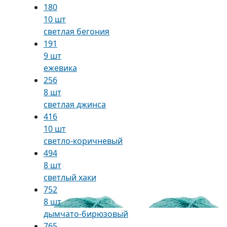
180
10 шт
светлая бегония
191
9 шт
ежевика
256
8 шт
светлая джинса
416
10 шт
светло-коричневый
494
8 шт
светлый хаки
752
8 шт
дымчато-бирюзовый
765