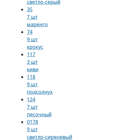
светло-серый
35
7 шт
маренго
74
9 шт
крокус
117
3 шт
киви
118
9 шт
подсолнух
124
7 шт
песочный
0178
9 шт
светло-сиреневый