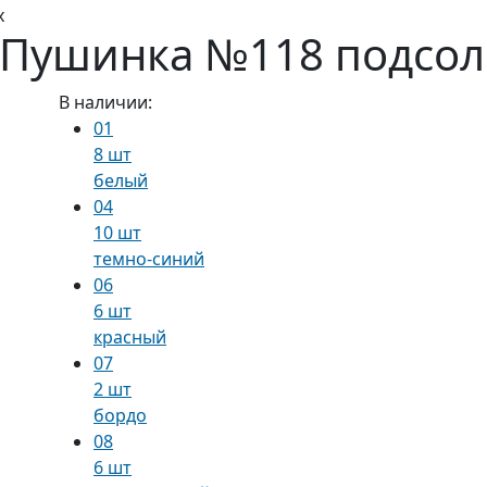
х
 Пушинка №118 подсол
В наличии:
01
8 шт
белый
04
10 шт
темно-синий
06
6 шт
красный
07
2 шт
бордо
08
6 шт