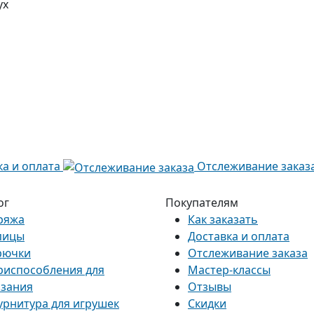
ух
ка и оплата
Отслеживание заказ
ог
Покупателям
ряжа
Как заказать
пицы
Доставка и оплата
рючки
Отслеживание заказа
риспособления для
Мастер-классы
язания
Отзывы
урнитура для игрушек
Скидки