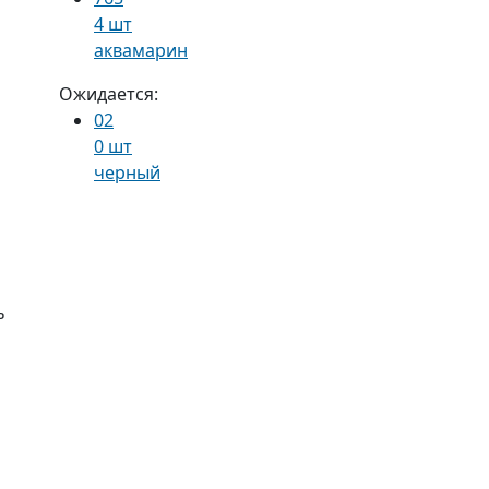
4 шт
аквамарин
Ожидается:
02
0 шт
черный
ь