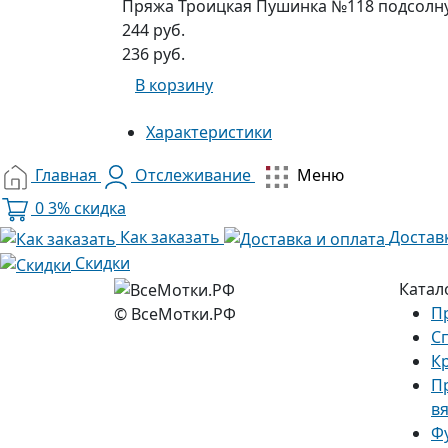
Пряжа Троицкая Пушинка №118 подсолн
244 руб.
236 руб.
В корзину
Характеристики
Главная
Отслеживание
Меню
0
3% скидка
Как заказать
Достав
Скидки
Катал
П
© ВсеМотки.РФ
С
К
П
в
Ф