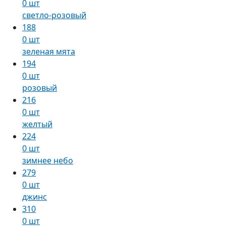
0 шт
светло-розовый
188
0 шт
зеленая мята
194
0 шт
розовый
216
0 шт
желтый
224
0 шт
зимнее небо
279
0 шт
джинс
310
0 шт