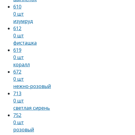
610
0 шт
изумруд
612
0 шт
фисташка
619
0 шт
коралл
672
0 шт
нежно-розовый
713
0 шт
светлая сирень
752
0 шт
розовый