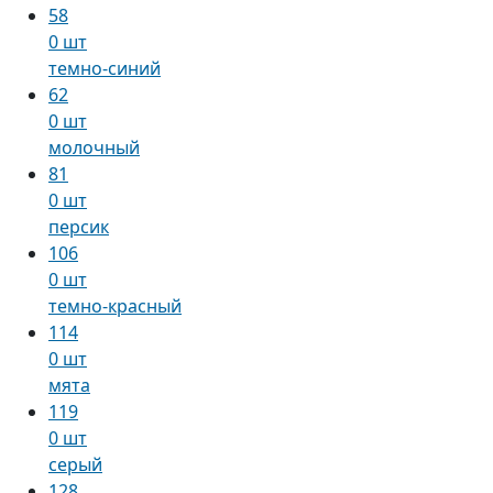
58
0 шт
темно-синий
62
0 шт
молочный
81
0 шт
персик
106
0 шт
темно-красный
114
0 шт
мята
119
0 шт
серый
128