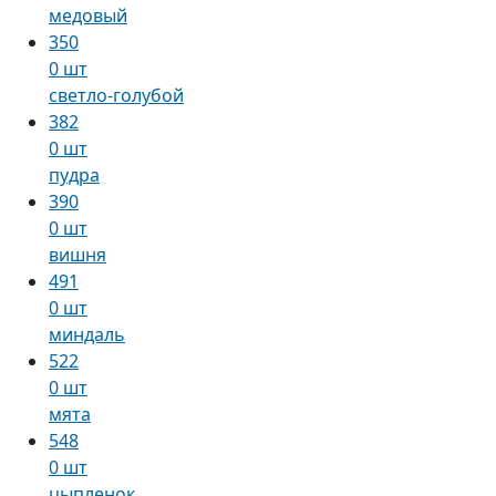
медовый
350
0 шт
светло-голубой
382
0 шт
пудра
390
0 шт
вишня
491
0 шт
миндаль
522
0 шт
мята
548
0 шт
цыпленок