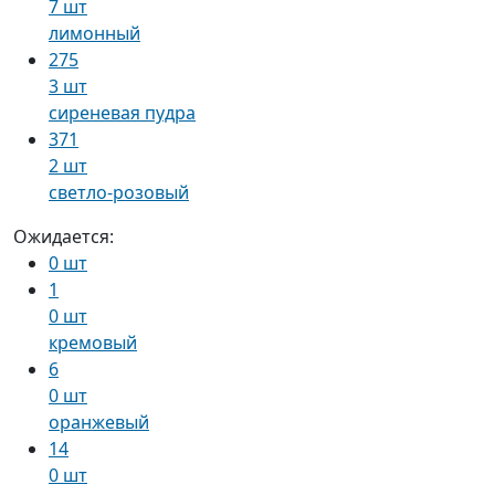
7 шт
лимонный
275
3 шт
сиреневая пудра
371
2 шт
светло-розовый
Ожидается:
0 шт
1
0 шт
кремовый
6
0 шт
оранжевый
14
0 шт