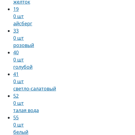
желток
19
0 шт
айсберг
33
0 шт
розовый
40
0 шт
голубой
41
0 шт
светло-салатовый
52
0 шт
талая вода
55
0 шт
белый