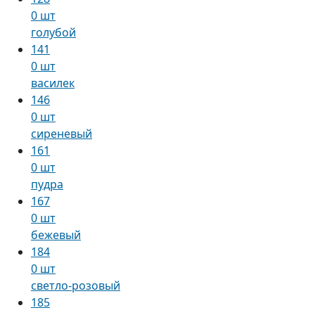
0 шт
голубой
141
0 шт
василек
146
0 шт
сиреневый
161
0 шт
пудра
167
0 шт
бежевый
184
0 шт
светло-розовый
185