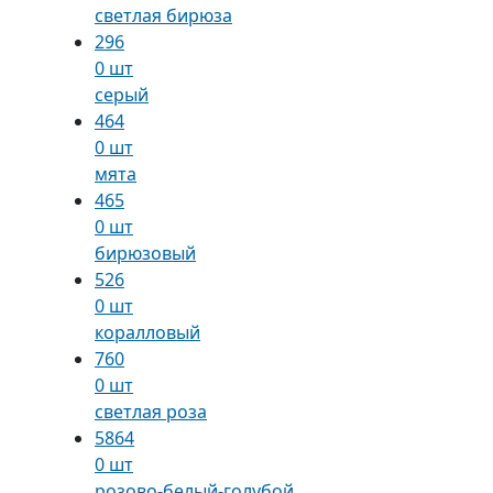
светлая бирюза
296
0 шт
серый
464
0 шт
мята
465
0 шт
бирюзовый
526
0 шт
коралловый
760
0 шт
светлая роза
5864
0 шт
розово-белый-голубой