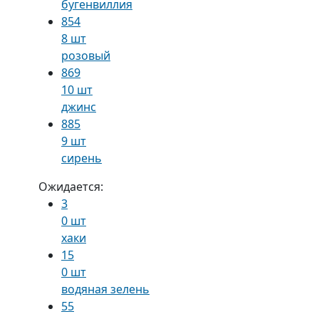
бугенвиллия
854
8 шт
розовый
869
10 шт
джинс
885
9 шт
сирень
Ожидается:
3
0 шт
хаки
15
0 шт
водяная зелень
55