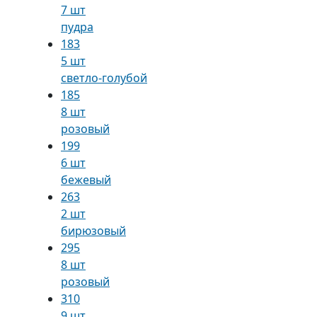
7 шт
пудра
183
5 шт
светло-голубой
185
8 шт
розовый
199
6 шт
бежевый
263
2 шт
бирюзовый
295
8 шт
розовый
310
9 шт