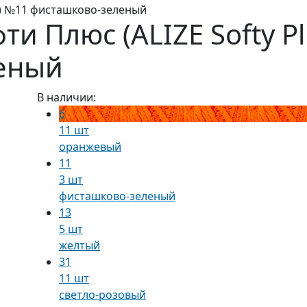
s) №11 фисташково-зеленый
и Плюс (ALIZE Softy P
еный
В наличии:
6
11 шт
оранжевый
11
3 шт
фисташково-зеленый
13
5 шт
желтый
31
11 шт
светло-розовый