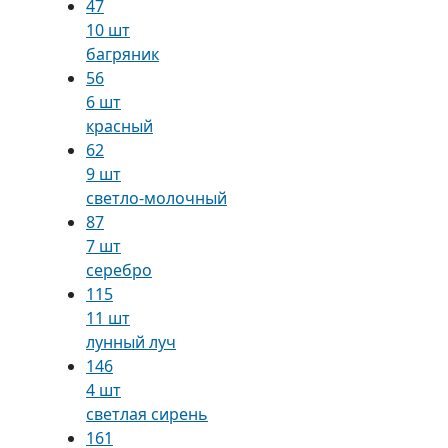
47
10 шт
багряник
56
6 шт
красный
62
9 шт
светло-молочный
87
7 шт
серебро
115
11 шт
лунный луч
146
4 шт
светлая сирень
161