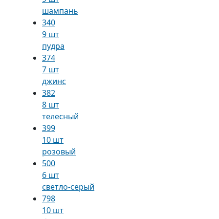
шампань
340
9 шт
пудра
374
7 шт
джинс
382
8 шт
телесный
399
10 шт
розовый
500
6 шт
светло-серый
798
10 шт