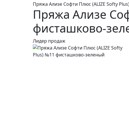
Пряжа Ализе Софти Плюс (ALIZE Softy Plu
Пряжа Ализе Софт
фисташково-зел
Лидер продаж