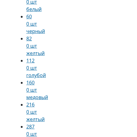
0 шт
белый
60
0 шт
черный
82
0 шт
желтый
112
0 шт
голубой
160
0 шт
медовый
216
0 шт
желтый
287
0 шт