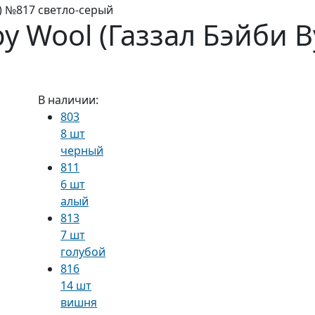
л) №817 светло-серый
y Wool (Газзал Бэйби В
В наличии:
803
8 шт
черный
811
6 шт
алый
813
7 шт
голубой
816
14 шт
вишня