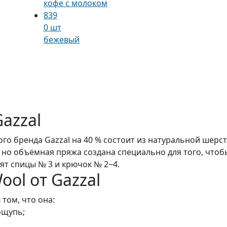
кофе с молоком
839
0 шт
бежевый
azzal
ого бренда Gazzal на 40 % состоит из натуральной шерс
ая, но объёмная пряжа создана специально для того, что
т спицы № 3 и крючок № 2‒4.
ol от Gazzal
том, что она:
ощупь;