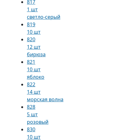
817
1 шт
светло-серый
819
10 шт
820
12 шт
бирюза
821
10 шт
яблоко
822
14 шт
морская волна
828
5 шт
розовый
830
10 шт