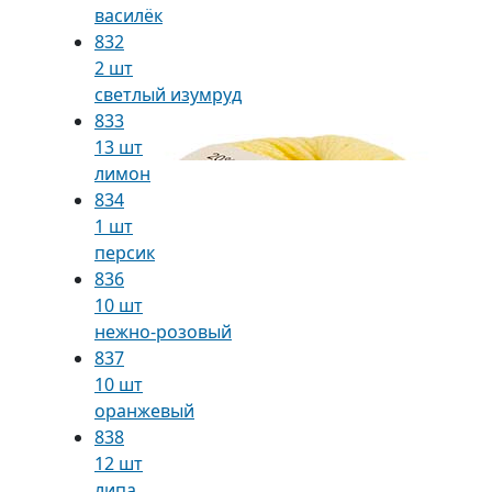
василёк
832
2 шт
светлый изумруд
833
13 шт
лимон
834
1 шт
персик
836
10 шт
нежно-розовый
837
10 шт
оранжевый
838
12 шт
липа