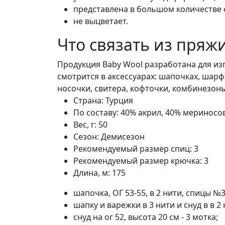
представлена в большом количестве 
не выцветает.
Что связать из пряжи
Продукция Baby Wool разработана для изг
смотрится в аксессуарах: шапочках, шарфа
носочки, свитера, кофточки, комбинезоны,
Страна:
Турция
По составу:
40% акрил, 40% мериносо
Вес, г:
50
Сезон:
Демисезон
Рекомендуемый размер спиц:
3
Рекомендуемый размер крючка:
3
Длина, м:
175
шапочка, ОГ 53-55, в 2 нити, спицы №3 
шапку и варежки в 3 нити и снуд в в 2 
снуд на ог 52, высота 20 см - 3 мотка;