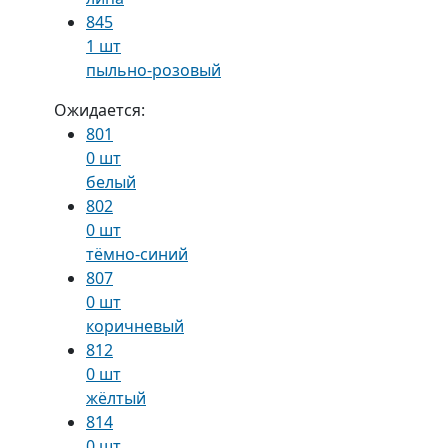
845
1 шт
пыльно-розовый
Ожидается:
801
0 шт
белый
802
0 шт
тёмно-синий
807
0 шт
коричневый
812
0 шт
жёлтый
814
0 шт