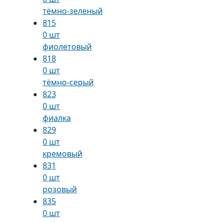
тёмно-зеленый
815
0 шт
фиолетовый
818
0 шт
тёмно-серый
823
0 шт
фиалка
829
0 шт
кремовый
831
0 шт
розовый
835
0 шт