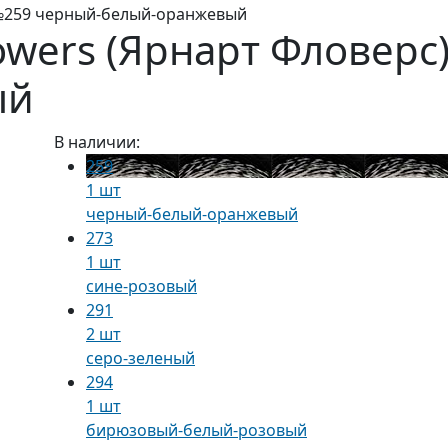
) №259 черный-белый-оранжевый
lowers (Ярнарт Фловер
ый
В наличии:
259
1 шт
черный-белый-оранжевый
273
1 шт
сине-розовый
291
2 шт
серо-зеленый
294
1 шт
бирюзовый-белый-розовый