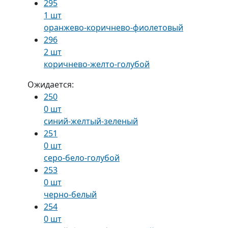
295
1 шт
оранжево-коричнево-фиолетовый
296
2 шт
коричнево-желто-голубой
Ожидается:
250
0 шт
синий-желтый-зеленый
251
0 шт
серо-бело-голубой
253
0 шт
черно-белый
254
0 шт