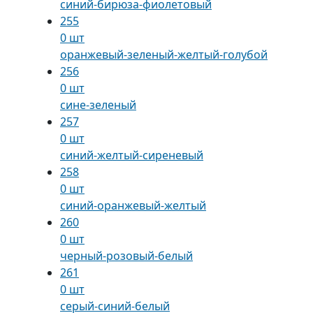
синий-бирюза-фиолетовый
255
0 шт
оранжевый-зеленый-желтый-голубой
256
0 шт
сине-зеленый
257
0 шт
синий-желтый-сиреневый
258
0 шт
синий-оранжевый-желтый
260
0 шт
черный-розовый-белый
261
0 шт
серый-синий-белый