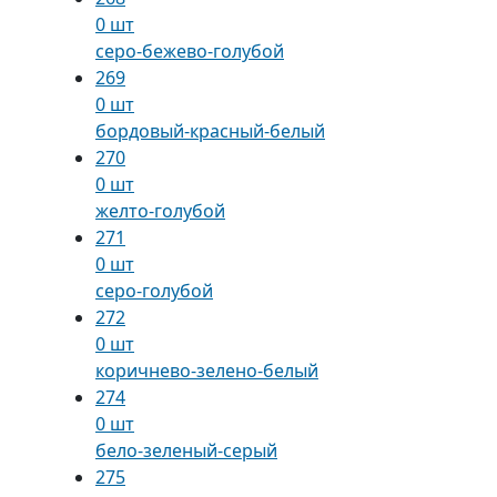
0 шт
серо-бежево-голубой
269
0 шт
бордовый-красный-белый
270
0 шт
желто-голубой
271
0 шт
серо-голубой
272
0 шт
коричнево-зелено-белый
274
0 шт
бело-зеленый-серый
275