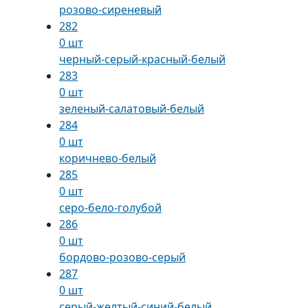
розово-сиреневый
282
0 шт
черный-серый-красный-белый
283
0 шт
зеленый-салатовый-белый
284
0 шт
коричнево-белый
285
0 шт
серо-бело-голубой
286
0 шт
бордово-розово-серый
287
0 шт
серый-желтый-синий-белый