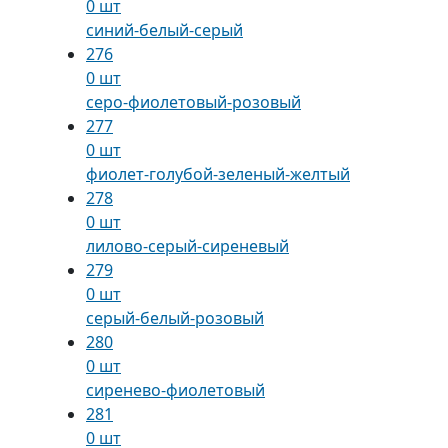
0 шт
синий-белый-серый
276
0 шт
серо-фиолетовый-розовый
277
0 шт
фиолет-голубой-зеленый-желтый
278
0 шт
лилово-серый-сиреневый
279
0 шт
серый-белый-розовый
280
0 шт
сиренево-фиолетовый
281
0 шт