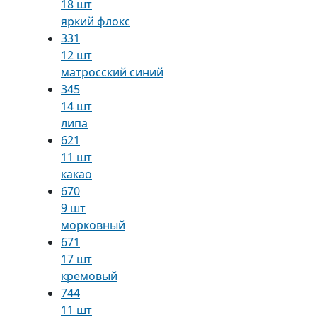
18 шт
яркий флокс
331
12 шт
матросский синий
345
14 шт
липа
621
11 шт
какао
670
9 шт
морковный
671
17 шт
кремовый
744
11 шт