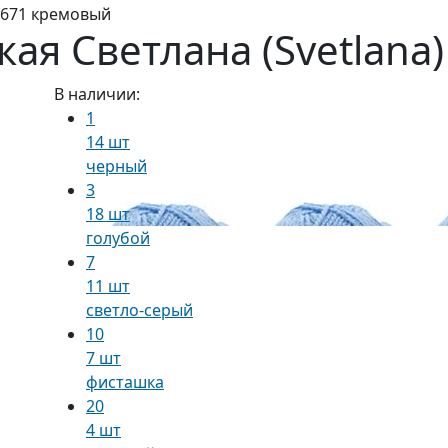
№671 кремовый
ая Светлана (Svetlan
В наличии:
1
14 шт
черный
3
18 шт
голубой
7
11 шт
светло-серый
10
7 шт
фисташка
20
4 шт