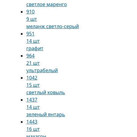
светлое маренго
910
9 шт
меланж светло-серый
951
14 шт
графит
964
21 шт
ультрабелый
1042
15 шт
светлый ковыль
1437
14 шт
зеленый янтарь
1443
16 шт
махагон