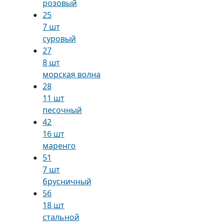
розовый
25
7 шт
суровый
27
8 шт
морская волна
28
11 шт
песочный
42
16 шт
маренго
51
7 шт
брусничный
56
18 шт
стальной