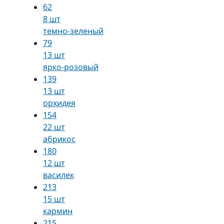
62
8 шт
темно-зеленый
79
13 шт
ярко-розовый
139
13 шт
орхидея
154
22 шт
абрикос
180
12 шт
василек
213
15 шт
кармин
215