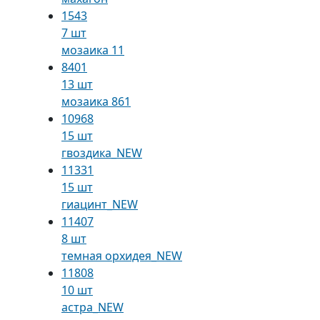
1543
7 шт
мозаика 11
8401
13 шт
мозаика 861
10968
15 шт
гвоздика_NEW
11331
15 шт
гиацинт_NEW
11407
8 шт
темная орхидея_NEW
11808
10 шт
астра_NEW