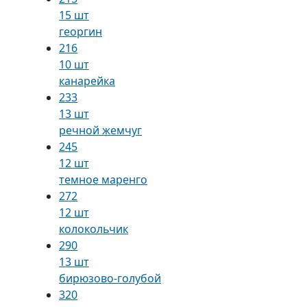
15 шт
георгин
216
10 шт
канарейка
233
13 шт
речной жемчуг
245
12 шт
темное маренго
272
12 шт
колокольчик
290
13 шт
бирюзово-голубой
320