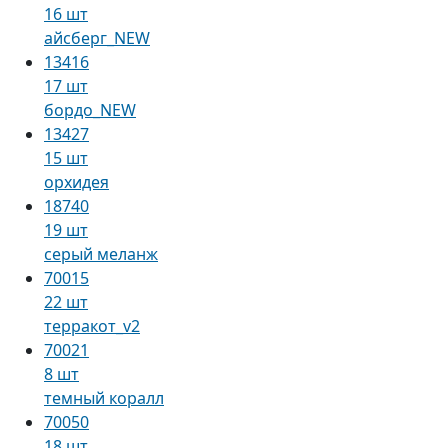
16 шт
айсберг_NEW
13416
17 шт
бордо_NEW
13427
15 шт
орхидея
18740
19 шт
серый меланж
70015
22 шт
терракот_v2
70021
8 шт
темный коралл
70050
18 шт