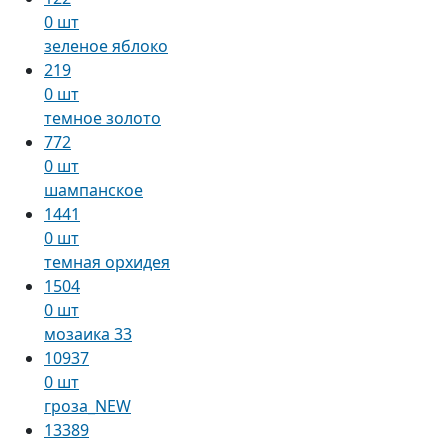
0 шт
зеленое яблоко
219
0 шт
темное золото
772
0 шт
шампанское
1441
0 шт
темная орхидея
1504
0 шт
мозаика 33
10937
0 шт
гроза_NEW
13389