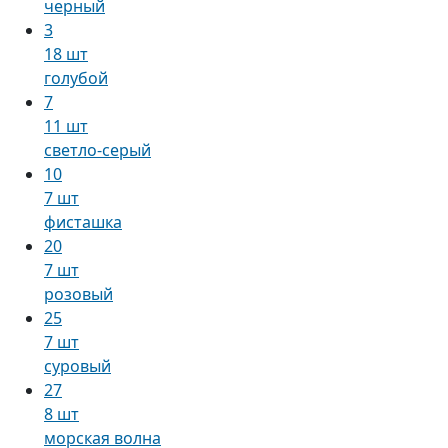
черный
3
18 шт
голубой
7
11 шт
светло-серый
10
7 шт
фисташка
20
7 шт
розовый
25
7 шт
суровый
27
8 шт
морская волна