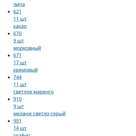
липа
621
11 шт
какао
670
9 шт
морковный
671
17 шт
кремовый
744
11 шт
светлое маренго
910
9 шт
меланж светло-серый
951
14 шт
графит