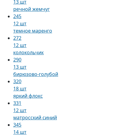
13 шт
речной жемчуг
245
12 шт
темное маренго
272
12 шт
колокольчик
290
13 шт
бирюзово-голубой
320
18 шт
яркий флокс
331
12 шт
матросский синий
345
14 шт