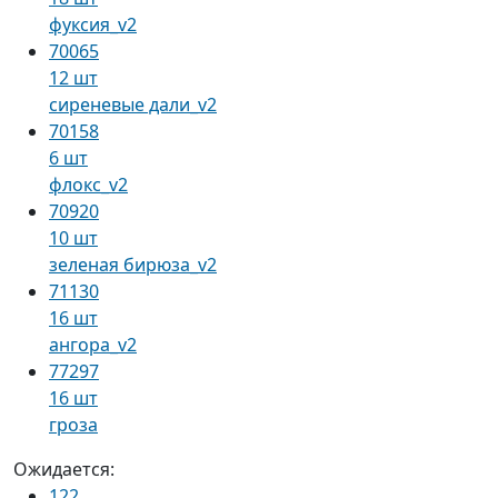
фуксия_v2
70065
12 шт
сиреневые дали_v2
70158
6 шт
флокс_v2
70920
10 шт
зеленая бирюза_v2
71130
16 шт
ангора_v2
77297
16 шт
гроза
Ожидается:
122