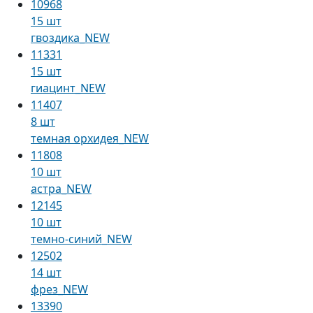
10968
15 шт
гвоздика_NEW
11331
15 шт
гиацинт_NEW
11407
8 шт
темная орхидея_NEW
11808
10 шт
астра_NEW
12145
10 шт
темно-синий_NEW
12502
14 шт
фрез_NEW
13390