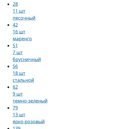
28
11 шт
песочный
42
16 шт
маренго
51
7 шт
брусничный
56
18 шт
стальной
62
9 шт
темно-зеленый
79
13 шт
ярко-розовый
139