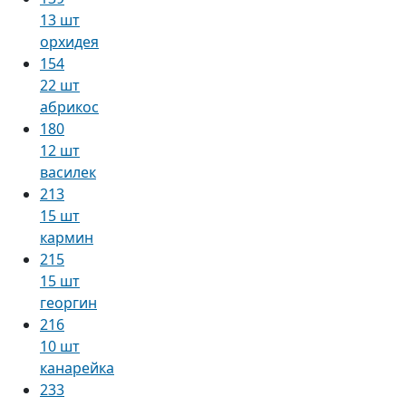
13 шт
орхидея
154
22 шт
абрикос
180
12 шт
василек
213
15 шт
кармин
215
15 шт
георгин
216
10 шт
канарейка
233