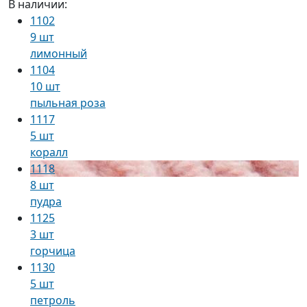
В наличии:
1102
9 шт
лимонный
1104
10 шт
пыльная роза
1117
5 шт
коралл
1118
8 шт
пудра
1125
3 шт
горчица
1130
5 шт
петроль