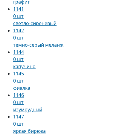
графит
1141
0 шт
светло-сиреневый
1142
0 шт
темно-серый меланж
1144
0 шт
капучино
1145
0 шт
фиалка
1146
0 шт
изумрудный
1147
0 шт
яркая бирюза