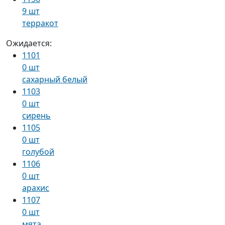
9 шт
терракот
Ожидается:
1101
0 шт
сахарный белый
1103
0 шт
сирень
1105
0 шт
голубой
1106
0 шт
арахис
1107
0 шт
мята