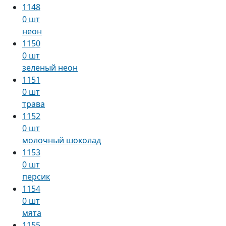
1148
0 шт
неон
1150
0 шт
зеленый неон
1151
0 шт
трава
1152
0 шт
молочный шоколад
1153
0 шт
персик
1154
0 шт
мята
1155