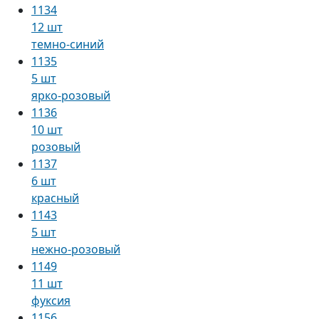
1134
12 шт
темно-синий
1135
5 шт
ярко-розовый
1136
10 шт
розовый
1137
6 шт
красный
1143
5 шт
нежно-розовый
1149
11 шт
фуксия
1156