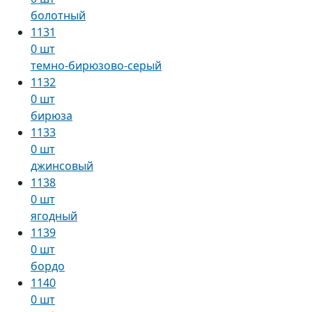
болотный
1131
0 шт
темно-бирюзово-серый
1132
0 шт
бирюза
1133
0 шт
джинсовый
1138
0 шт
ягодный
1139
0 шт
бордо
1140
0 шт