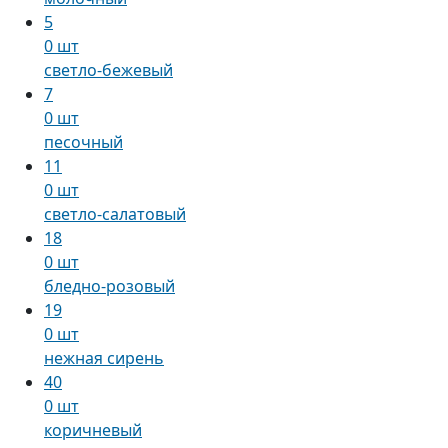
5
0 шт
светло-бежевый
7
0 шт
песочный
11
0 шт
светло-салатовый
18
0 шт
бледно-розовый
19
0 шт
нежная сирень
40
0 шт
коричневый