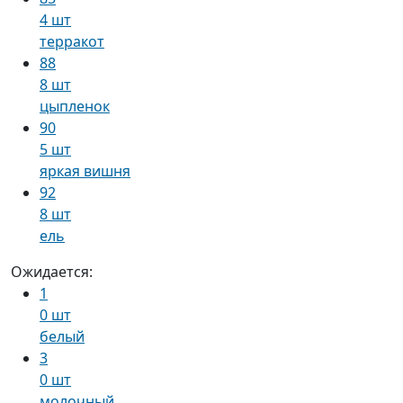
4 шт
терракот
88
8 шт
цыпленок
90
5 шт
яркая вишня
92
8 шт
ель
Ожидается:
1
0 шт
белый
3
0 шт
молочный