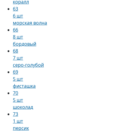
коралл
63
6 шт
морская волна
66
8 шт
бордовый
68
7 шт
серо-голубой
69
5 шт
фисташка
70
5 шт
шоколад
73
1 шт
персик