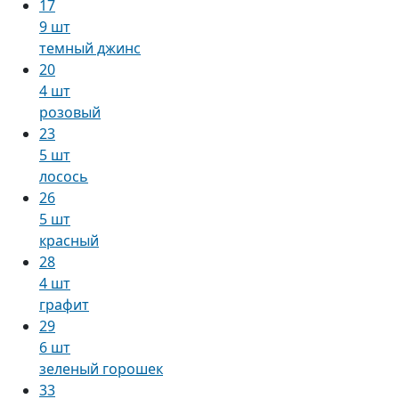
17
9 шт
темный джинс
20
4 шт
розовый
23
5 шт
лосось
26
5 шт
красный
28
4 шт
графит
29
6 шт
зеленый горошек
33