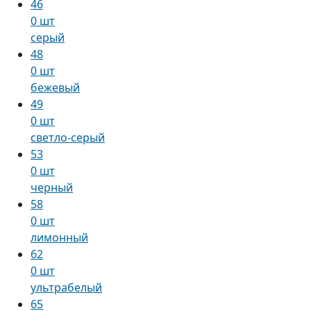
46
0 шт
серый
48
0 шт
бежевый
49
0 шт
светло-серый
53
0 шт
черный
58
0 шт
лимонный
62
0 шт
ультрабелый
65