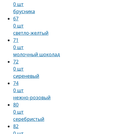
0 шт
брусника
67
0 шт
светло-желтый
71
0 шт
молочный шоколад
72
0 шт
сиреневый
74
0 шт
нежно-розовый
80
0 шт
серебристый
82
0 шт