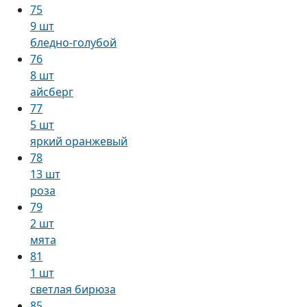
75
9 шт
бледно-голубой
76
8 шт
айсберг
77
5 шт
яркий оранжевый
78
13 шт
роза
79
2 шт
мята
81
1 шт
светлая бирюза
85