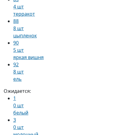
4 шт
терракот
88
8 шт
цыпленок
90
5 шт
яркая вишня
92
8 шт
ель
Ожидается:
1
0 шт
белый
3
0 шт
молочный