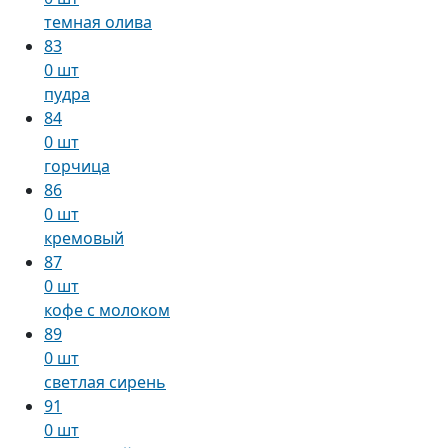
темная олива
83
0 шт
пудра
84
0 шт
горчица
86
0 шт
кремовый
87
0 шт
кофе с молоком
89
0 шт
светлая сирень
91
0 шт