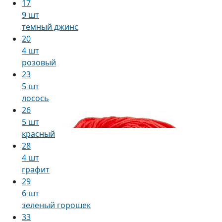
17
9 шт
темный джинс
20
4 шт
розовый
23
5 шт
лосось
26
5 шт
красный
28
4 шт
графит
29
6 шт
зеленый горошек
33