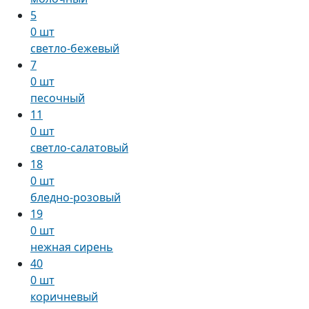
5
0 шт
светло-бежевый
7
0 шт
песочный
11
0 шт
светло-салатовый
18
0 шт
бледно-розовый
19
0 шт
нежная сирень
40
0 шт
коричневый