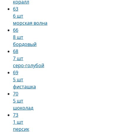
коралл
63
6 шт
морская волна
66
8 шт
бордовый
68
7 шт
серо-голубой
69
5 шт
фисташка
70
5 шт
шоколад
73
1 шт
персик