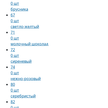
0 шт
брусника
67
0 шт
светло-желтый
71
0 шт
молочный шоколад
72
0 шт
сиреневый
74
0 шт
нежно-розовый
80
0 шт
серебристый
82
0 шт