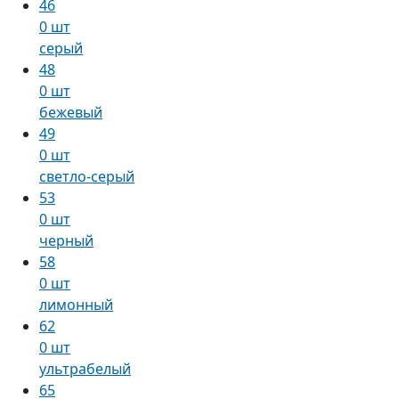
46
0 шт
серый
48
0 шт
бежевый
49
0 шт
светло-серый
53
0 шт
черный
58
0 шт
лимонный
62
0 шт
ультрабелый
65