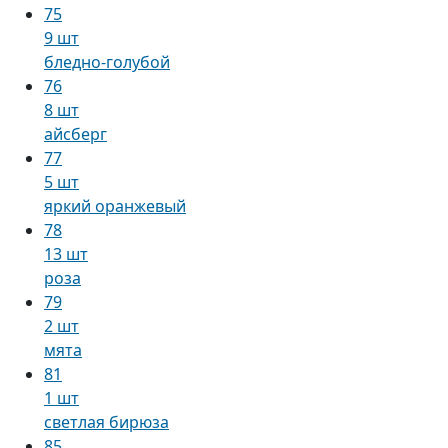
75
9 шт
бледно-голубой
76
8 шт
айсберг
77
5 шт
яркий оранжевый
78
13 шт
роза
79
2 шт
мята
81
1 шт
светлая бирюза
85