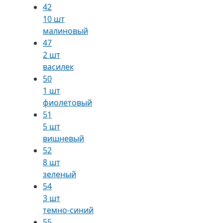
42
10 шт
малиновый
47
2 шт
василек
50
1 шт
фиолетовый
51
5 шт
вишневый
52
8 шт
зеленый
54
3 шт
темно-синий
55