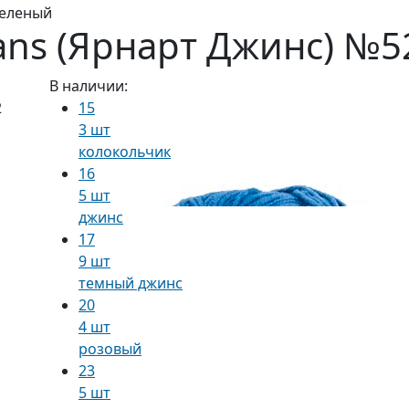
зеленый
eans (Ярнарт Джинс) №
В наличии:
15
3 шт
колокольчик
16
5 шт
джинс
17
9 шт
темный джинс
20
4 шт
розовый
23
5 шт