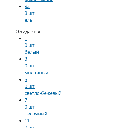
92
8 шт
ель
Ожидается:
1
0 шт
белый
3
0 шт
молочный
5
0 шт
светло-бежевый
7
0 шт
песочный
11
0 шт