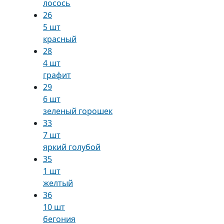
лосось
26
5 шт
красный
28
4 шт
графит
29
6 шт
зеленый горошек
33
7 шт
яркий голубой
35
1 шт
желтый
36
10 шт
бегония