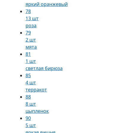
яркий оранжевый
78
13 шт
роза
79
2 шт
мята
81
1 шт
светлая бирюза
85
4 шт
терракот
88
8 шт
цыпленок
90
5 шт
яркая вишня