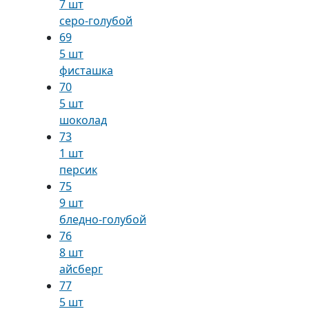
7 шт
серо-голубой
69
5 шт
фисташка
70
5 шт
шоколад
73
1 шт
персик
75
9 шт
бледно-голубой
76
8 шт
айсберг
77
5 шт