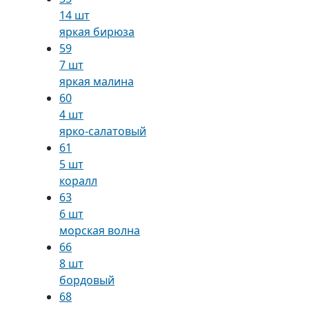
14 шт
яркая бирюза
59
7 шт
яркая малина
60
4 шт
ярко-салатовый
61
5 шт
коралл
63
6 шт
морская волна
66
8 шт
бордовый
68