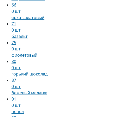
66
0 шт
ярко-салатовый
71
0 шт
базальт
75
0 шт
фиолетовый
80
0 шт
горький шоколад
87
0 шт
бежевый меланж
91
0 шт
пепел