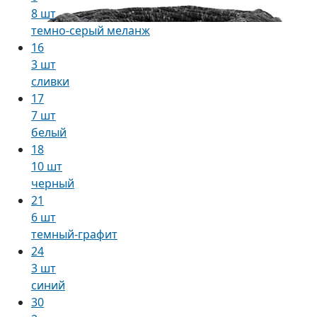
8 шт
темно-серый меланж
16
3 шт
сливки
17
7 шт
белый
18
10 шт
черный
21
6 шт
темный-графит
24
3 шт
синий
30