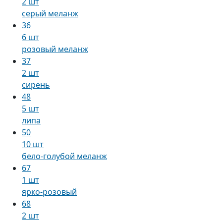
2 шт
серый меланж
36
6 шт
розовый меланж
37
2 шт
сирень
48
5 шт
липа
50
10 шт
бело-голубой меланж
67
1 шт
ярко-розовый
68
2 шт