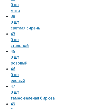
0 шт
мята
38
0 шт
светлая сирень
43
0 шт
стальной
45
0 шт
розовый
46
0 шт
еловый
47
0 шт
темно-зеленая бирюза
49