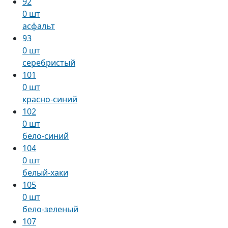
92
0 шт
асфальт
93
0 шт
серебристый
101
0 шт
красно-синий
102
0 шт
бело-синий
104
0 шт
белый-хаки
105
0 шт
бело-зеленый
107