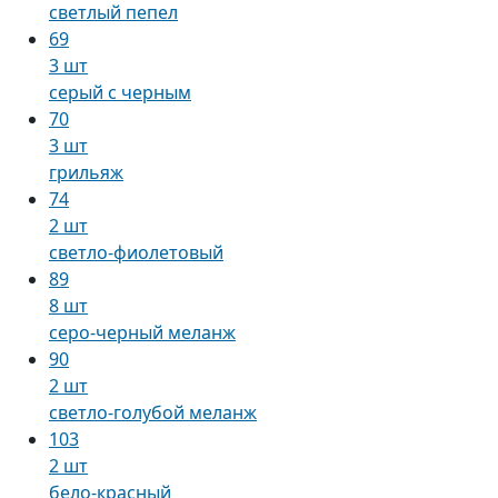
светлый пепел
69
3 шт
серый с черным
70
3 шт
грильяж
74
2 шт
светло-фиолетовый
89
8 шт
серо-черный меланж
90
2 шт
светло-голубой меланж
103
2 шт
бело-красный