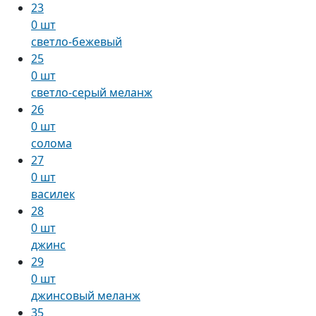
23
0 шт
светло-бежевый
25
0 шт
светло-серый меланж
26
0 шт
солома
27
0 шт
василек
28
0 шт
джинс
29
0 шт
джинсовый меланж
35