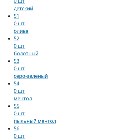
0 шт
детский
51
0 шт
олива
52
0 шт
болотный
53
0 шт
серо-зеленый
54
0 шт
ментол
55
0 шт
пыльный ментол
56
0 шт