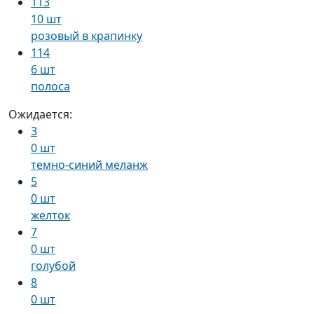
113
10 шт
розовый в крапинку
114
6 шт
полоса
Ожидается:
3
0 шт
темно-синий меланж
5
0 шт
желток
7
0 шт
голубой
8
0 шт