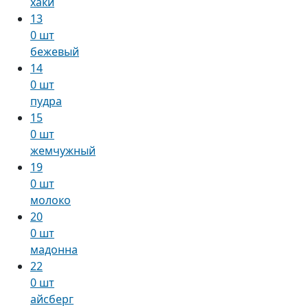
хаки
13
0 шт
бежевый
14
0 шт
пудра
15
0 шт
жемчужный
19
0 шт
молоко
20
0 шт
мадонна
22
0 шт
айсберг