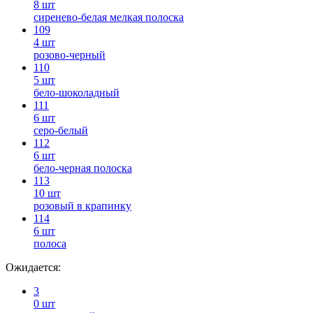
8 шт
сиренево-белая мелкая полоска
109
4 шт
розово-черный
110
5 шт
бело-шоколадный
111
6 шт
серо-белый
112
6 шт
бело-черная полоска
113
10 шт
розовый в крапинку
114
6 шт
полоса
Ожидается:
3
0 шт