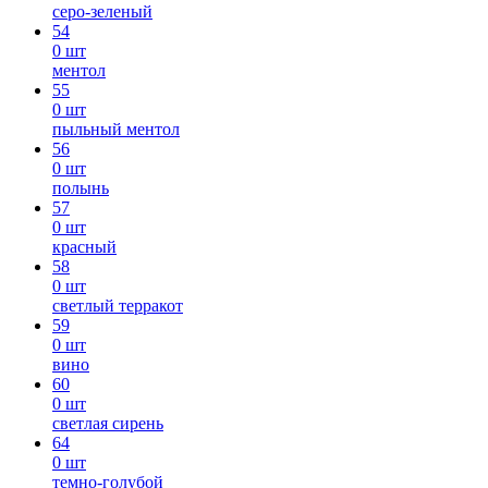
серо-зеленый
54
0 шт
ментол
55
0 шт
пыльный ментол
56
0 шт
полынь
57
0 шт
красный
58
0 шт
светлый терракот
59
0 шт
вино
60
0 шт
светлая сирень
64
0 шт
темно-голубой