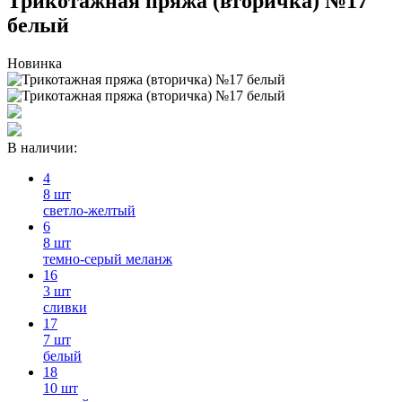
Трикотажная пряжа (вторичка) №17
белый
Новинка
В наличии:
4
8 шт
светло-желтый
6
8 шт
темно-серый меланж
16
3 шт
сливки
17
7 шт
белый
18
10 шт