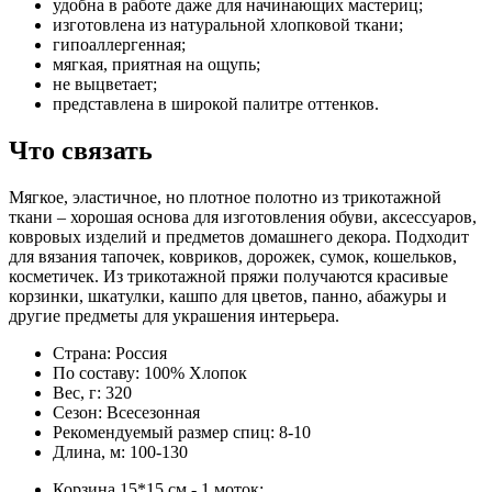
удобна в работе даже для начинающих мастериц;
изготовлена из натуральной хлопковой ткани;
гипоаллергенная;
мягкая, приятная на ощупь;
не выцветает;
представлена в широкой палитре оттенков.
Что связать
Мягкое, эластичное, но плотное полотно из трикотажной
ткани – хорошая основа для изготовления обуви, аксессуаров,
ковровых изделий и предметов домашнего декора. Подходит
для вязания тапочек, ковриков, дорожек, сумок, кошельков,
косметичек. Из трикотажной пряжи получаются красивые
корзинки, шкатулки, кашпо для цветов, панно, абажуры и
другие предметы для украшения интерьера.
Страна:
Россия
По составу:
100% Хлопок
Вес, г:
320
Сезон:
Всесезонная
Рекомендуемый размер спиц:
8-10
Длина, м:
100-130
Корзина 15*15 см - 1 моток;