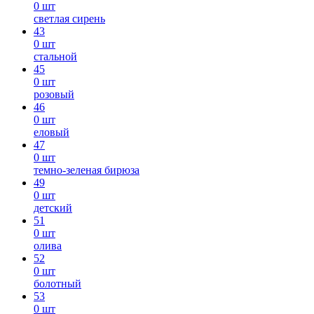
0 шт
светлая сирень
43
0 шт
стальной
45
0 шт
розовый
46
0 шт
еловый
47
0 шт
темно-зеленая бирюза
49
0 шт
детский
51
0 шт
олива
52
0 шт
болотный
53
0 шт