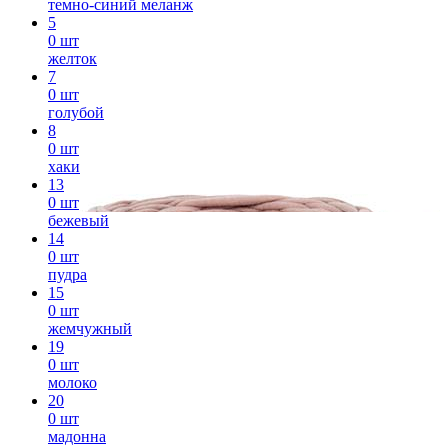
темно-синий меланж
5
0 шт
желток
7
0 шт
голубой
8
0 шт
хаки
13
0 шт
бежевый
14
0 шт
пудра
15
0 шт
жемчужный
19
0 шт
молоко
20
0 шт
мадонна