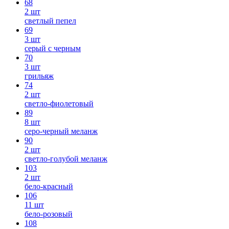
68
2 шт
светлый пепел
69
3 шт
серый с черным
70
3 шт
грильяж
74
2 шт
светло-фиолетовый
89
8 шт
серо-черный меланж
90
2 шт
светло-голубой меланж
103
2 шт
бело-красный
106
11 шт
бело-розовый
108