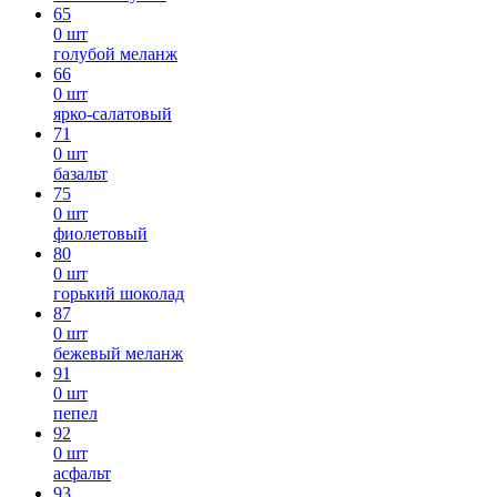
65
0 шт
голубой меланж
66
0 шт
ярко-салатовый
71
0 шт
базальт
75
0 шт
фиолетовый
80
0 шт
горький шоколад
87
0 шт
бежевый меланж
91
0 шт
пепел
92
0 шт
асфальт
93