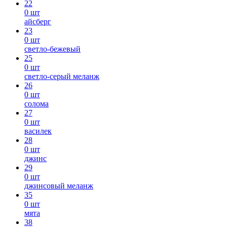
22
0 шт
айсберг
23
0 шт
светло-бежевый
25
0 шт
светло-серый меланж
26
0 шт
солома
27
0 шт
василек
28
0 шт
джинс
29
0 шт
джинсовый меланж
35
0 шт
мята
38