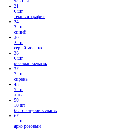
черный
21
6 шт
темный-графит
24
3 шт
синий
30
2 шт
серый меланж
36
6 шт
розовый меланж
37
2 шт
сирень
48
5 шт
липа
50
10 шт
бело-голубой меланж
67
1 шт
ярко-розовый