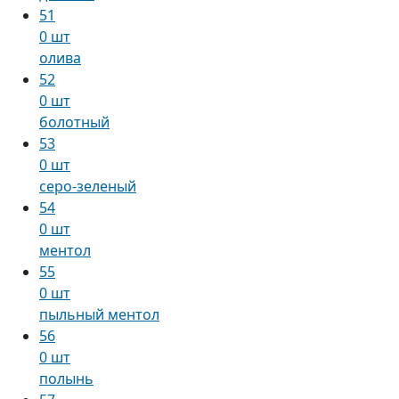
51
0 шт
олива
52
0 шт
болотный
53
0 шт
серо-зеленый
54
0 шт
ментол
55
0 шт
пыльный ментол
56
0 шт
полынь