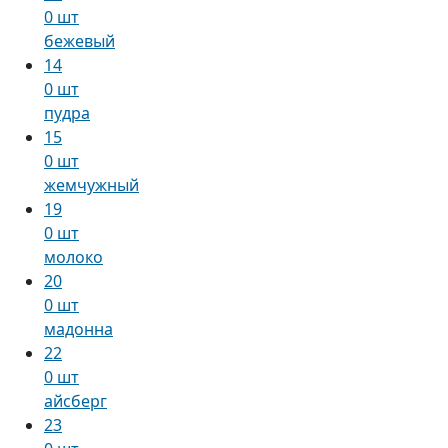
0 шт
бежевый
14
0 шт
пудра
15
0 шт
жемчужный
19
0 шт
молоко
20
0 шт
мадонна
22
0 шт
айсберг
23