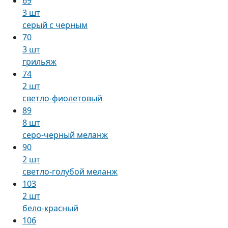
69
3 шт
серый с черным
70
3 шт
грильяж
74
2 шт
светло-фиолетовый
89
8 шт
серо-черный меланж
90
2 шт
светло-голубой меланж
103
2 шт
бело-красный
106