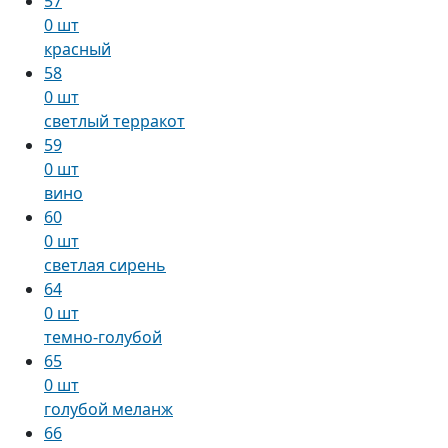
57
0 шт
красный
58
0 шт
светлый терракот
59
0 шт
вино
60
0 шт
светлая сирень
64
0 шт
темно-голубой
65
0 шт
голубой меланж
66