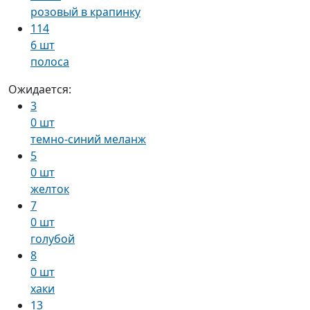
розовый в крапинку
114
6 шт
полоса
Ожидается:
3
0 шт
темно-синий меланж
5
0 шт
желток
7
0 шт
голубой
8
0 шт
хаки
13