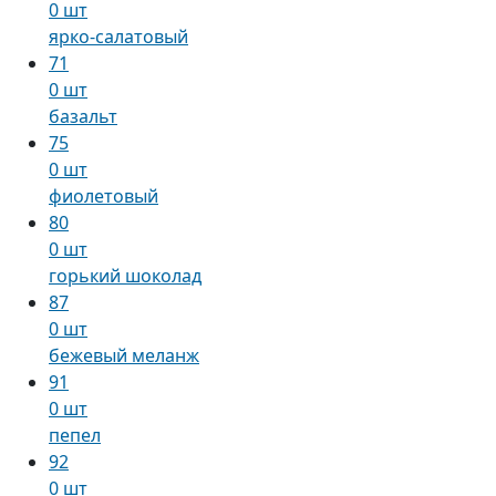
0 шт
ярко-салатовый
71
0 шт
базальт
75
0 шт
фиолетовый
80
0 шт
горький шоколад
87
0 шт
бежевый меланж
91
0 шт
пепел
92
0 шт