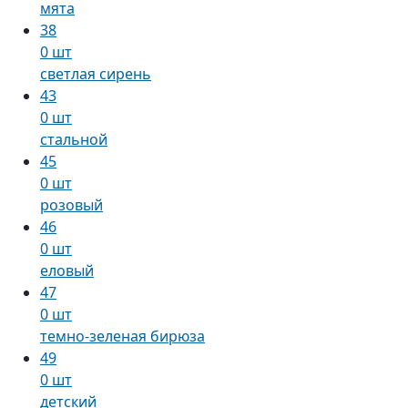
мята
38
0 шт
светлая сирень
43
0 шт
стальной
45
0 шт
розовый
46
0 шт
еловый
47
0 шт
темно-зеленая бирюза
49
0 шт
детский