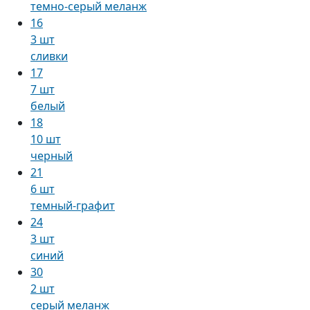
темно-серый меланж
16
3 шт
сливки
17
7 шт
белый
18
10 шт
черный
21
6 шт
темный-графит
24
3 шт
синий
30
2 шт
серый меланж