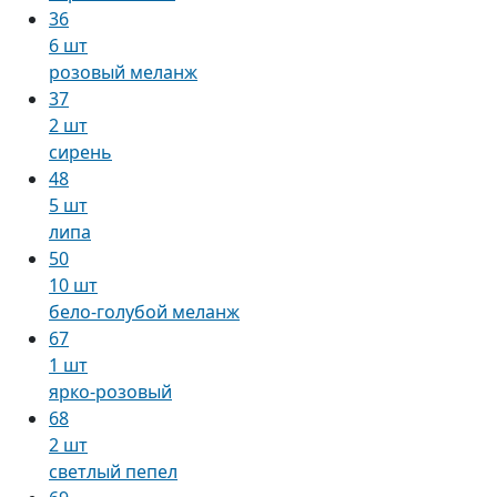
36
6 шт
розовый меланж
37
2 шт
сирень
48
5 шт
липа
50
10 шт
бело-голубой меланж
67
1 шт
ярко-розовый
68
2 шт
светлый пепел