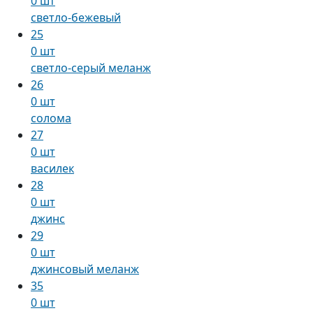
0 шт
светло-бежевый
25
0 шт
светло-серый меланж
26
0 шт
солома
27
0 шт
василек
28
0 шт
джинс
29
0 шт
джинсовый меланж
35
0 шт