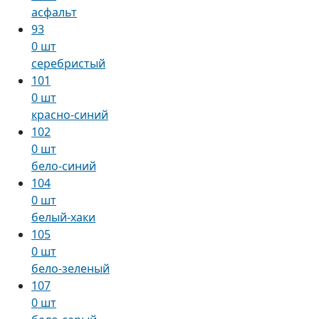
асфальт
93
0 шт
серебристый
101
0 шт
красно-синий
102
0 шт
бело-синий
104
0 шт
белый-хаки
105
0 шт
бело-зеленый
107
0 шт