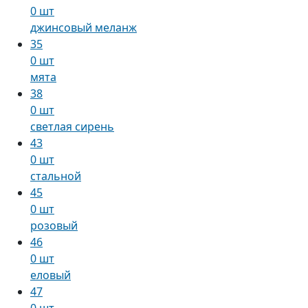
0 шт
джинсовый меланж
35
0 шт
мята
38
0 шт
светлая сирень
43
0 шт
стальной
45
0 шт
розовый
46
0 шт
еловый
47
0 шт