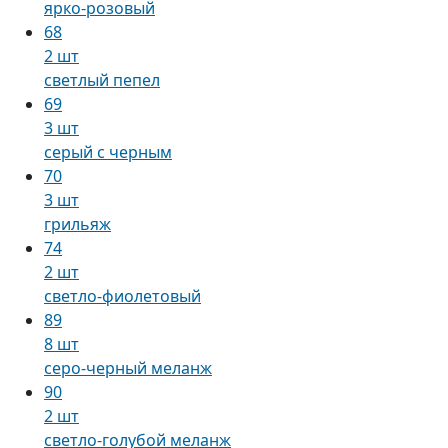
ярко-розовый
68
2 шт
светлый пепел
69
3 шт
серый с черным
70
3 шт
грильяж
74
2 шт
светло-фиолетовый
89
8 шт
серо-черный меланж
90
2 шт
светло-голубой меланж