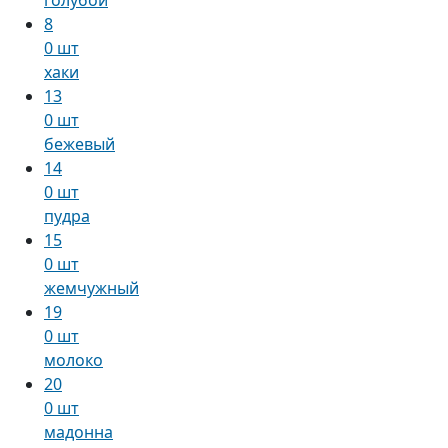
8
0 шт
хаки
13
0 шт
бежевый
14
0 шт
пудра
15
0 шт
жемчужный
19
0 шт
молоко
20
0 шт
мадонна