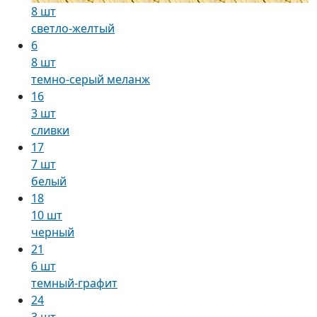
8 шт
светло-желтый
6
8 шт
темно-серый меланж
16
3 шт
сливки
17
7 шт
белый
18
10 шт
черный
21
6 шт
темный-графит
24
3 шт