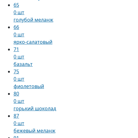
65
0 шт
голубой меланж
66
0 шт
ярко-салатовый
71
0 шт
базальт
75
0 шт
фиолетовый
80
0 шт
горький шоколад
87
0 шт
бежевый меланж
91