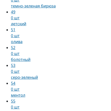
темно-зеленая бирюза
49
0 шт
детский
51
0 шт
олива
52
0 шт
болотный
53
0 шт
серо-зеленый
54
0 шт
ментол
55
0 шт