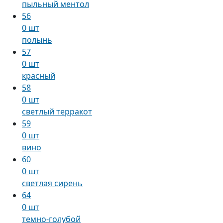
пыльный ментол
56
0 шт
полынь
57
0 шт
красный
58
0 шт
светлый терракот
59
0 шт
вино
60
0 шт
светлая сирень
64
0 шт
темно-голубой