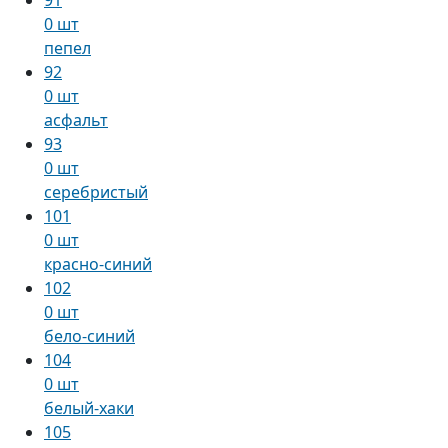
0 шт
пепел
92
0 шт
асфальт
93
0 шт
серебристый
101
0 шт
красно-синий
102
0 шт
бело-синий
104
0 шт
белый-хаки
105