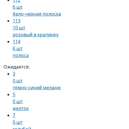
6 шт
бело-черная полоска
113
10 шт
розовый в крапинку
114
6 шт
полоса
Ожидается:
3
0 шт
темно-синий меланж
5
0 шт
желток
7
0 шт
голубой