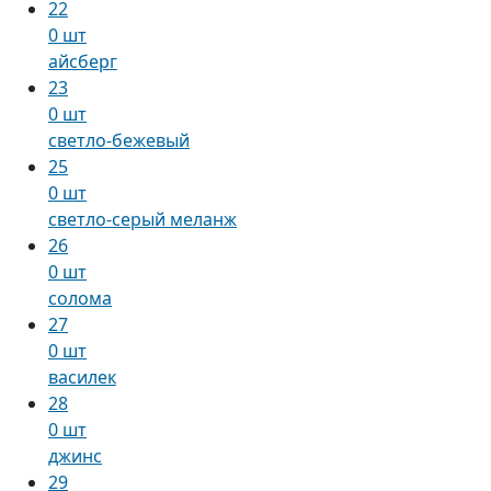
22
0 шт
айсберг
23
0 шт
светло-бежевый
25
0 шт
светло-серый меланж
26
0 шт
солома
27
0 шт
василек
28
0 шт
джинс
29