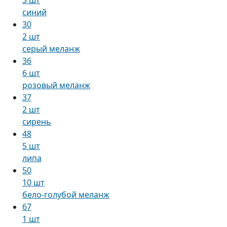
синий
30
2 шт
серый меланж
36
6 шт
розовый меланж
37
2 шт
сирень
48
5 шт
липа
50
10 шт
бело-голубой меланж
67
1 шт