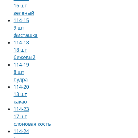
16 шт
зеленый
114-15
9 шт
фисташка
114-18
18 шт
бежевый
114-19
8 шт
пудра
114-20
13 шт
какао
114-23
17 шт
слоновая кость
114-24