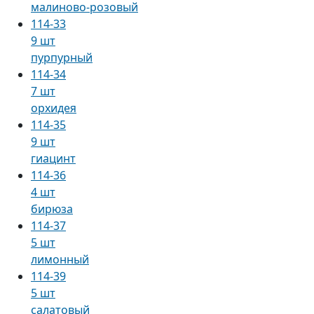
малиново-розовый
114-33
9 шт
пурпурный
114-34
7 шт
орхидея
114-35
9 шт
гиацинт
114-36
4 шт
бирюза
114-37
5 шт
лимонный
114-39
5 шт
салатовый