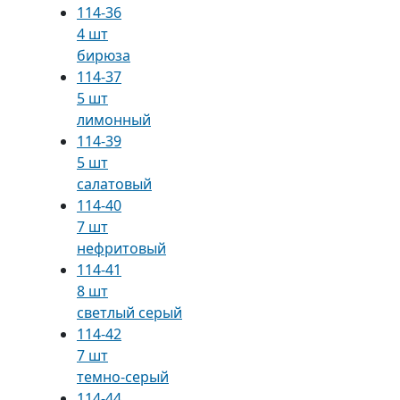
114-36
4 шт
бирюза
114-37
5 шт
лимонный
114-39
5 шт
салатовый
114-40
7 шт
нефритовый
114-41
8 шт
светлый серый
114-42
7 шт
темно-серый
114-44