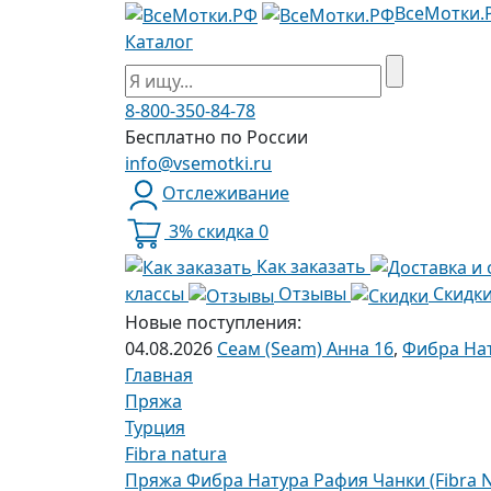
ВсеМотки.
Каталог
8-800-350-84-78
Бесплатно по России
info@vsemotki.ru
Отслеживание
3% скидка
0
Как заказать
классы
Отзывы
Скидк
Новые поступления:
04.08.2026
Сеам (Seam) Анна 16
,
Фибра Нат
Главная
Пряжа
Турция
Fibra natura
Пряжа Фибра Натура Рафия Чанки (Fibra Na