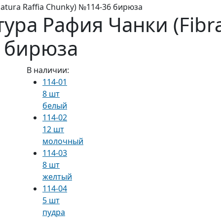
atura Raffia Chunky) №114-36 бирюза
ра Рафия Чанки (Fibra 
6 бирюза
В наличии:
114-01
8 шт
белый
114-02
12 шт
молочный
114-03
8 шт
желтый
114-04
5 шт
пудра