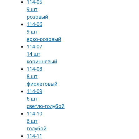
114-05
9 шт
розовый
114-06
9 шт
ярко-розовый
114-07
14 шт
коричневый
114-08
8 шт
фиолетовый
114-09
6 шт
светло-голубой
114-10
6 шт
голубой
114-11