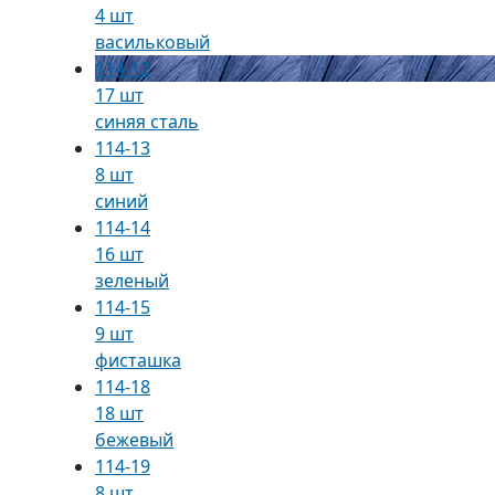
4 шт
васильковый
114-12
17 шт
синяя сталь
114-13
8 шт
синий
114-14
16 шт
зеленый
114-15
9 шт
фисташка
114-18
18 шт
бежевый
114-19
8 шт