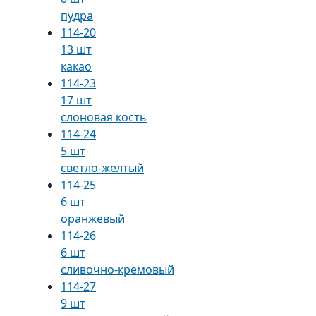
пудра
114-20
13 шт
какао
114-23
17 шт
слоновая кость
114-24
5 шт
светло-желтый
114-25
6 шт
оранжевый
114-26
6 шт
сливочно-кремовый
114-27
9 шт