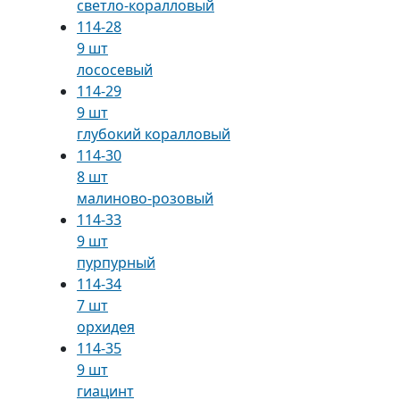
светло-коралловый
114-28
9 шт
лососевый
114-29
9 шт
глубокий коралловый
114-30
8 шт
малиново-розовый
114-33
9 шт
пурпурный
114-34
7 шт
орхидея
114-35
9 шт
гиацинт