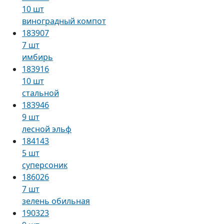
10 шт
виноградный компот
183907
7 шт
имбирь
183916
10 шт
стальной
183946
9 шт
лесной эльф
184143
5 шт
суперсоник
186026
7 шт
зелень обильная
190323