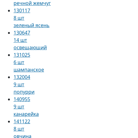
речной жемчуг
130117
8 шт
зеленый ясень
130647
14 шт
освещающий
131025
6 шт
шампанское
132004
9 шт
попурри
140955
9 шт
канарейка
141122
8 шт
овчина