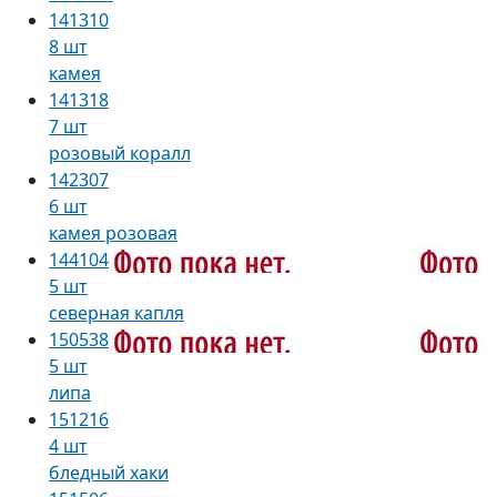
141310
8 шт
камея
141318
7 шт
розовый коралл
142307
6 шт
камея розовая
144104
5 шт
северная капля
150538
5 шт
липа
151216
4 шт
бледный хаки