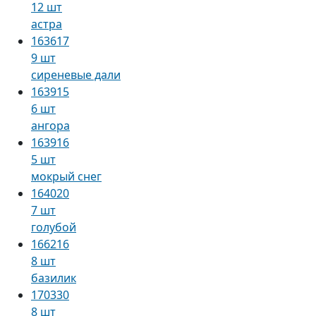
12 шт
астра
163617
9 шт
сиреневые дали
163915
6 шт
ангора
163916
5 шт
мокрый снег
164020
7 шт
голубой
166216
8 шт
базилик
170330
8 шт