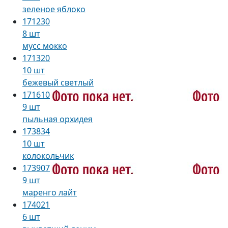
зеленое яблоко
171230
8 шт
мусс мокко
171320
10 шт
бежевый светлый
171610
9 шт
пыльная орхидея
173834
10 шт
колокольчик
173907
9 шт
маренго лайт
174021
6 шт