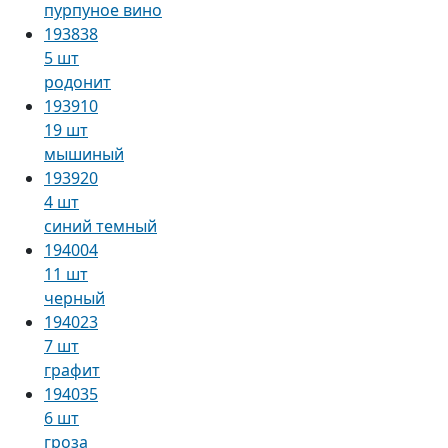
пурпуное вино
193838
5 шт
родонит
193910
19 шт
мышиный
193920
4 шт
синий темный
194004
11 шт
черный
194023
7 шт
графит
194035
6 шт
гроза