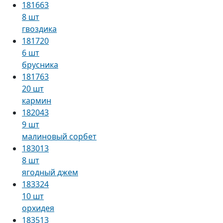
181663
8 шт
гвоздика
181720
6 шт
брусника
181763
20 шт
кармин
182043
9 шт
малиновый сорбет
183013
8 шт
ягодный джем
183324
10 шт
орхидея
183513