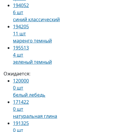
194052
6 шт
синий классический
194205
11 шт
маренго темный
195513
4 шт
зеленый темный
Ожидается:
120000
0 шт
белый лебедь
171422
0 шт
натуральная глина
191325
0 шт