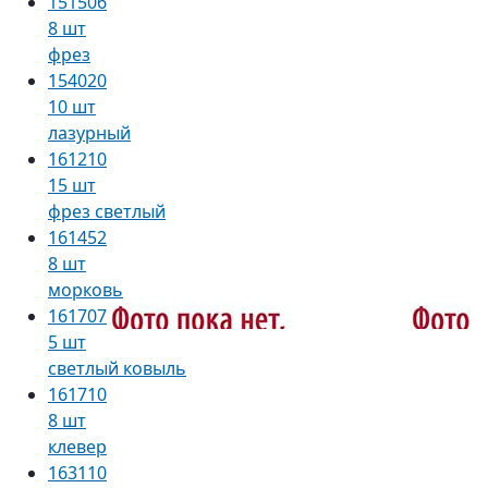
151506
8 шт
фрез
154020
10 шт
лазурный
161210
15 шт
фрез светлый
161452
8 шт
морковь
161707
5 шт
светлый ковыль
161710
8 шт
клевер
163110