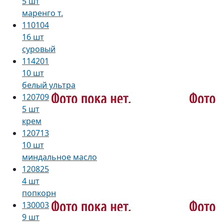
5 шт
маренго т.
110104
16 шт
суровый
114201
10 шт
белый ультра
120709
5 шт
крем
120713
10 шт
миндальное масло
120825
4 шт
попкорн
130003
9 шт