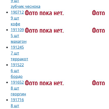
9 шт
зубчик чеснока
190712
9 шт
кофе
191109
5 шт
махагон
191245
7 шт
терракот
191522
6 шт
бордо
191652
8 шт
георгин
191716
8 шт