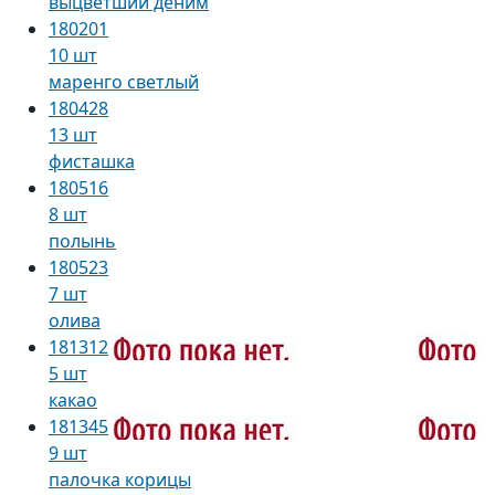
выцветший деним
180201
10 шт
маренго светлый
180428
13 шт
фисташка
180516
8 шт
полынь
180523
7 шт
олива
181312
5 шт
какао
181345
9 шт
палочка корицы