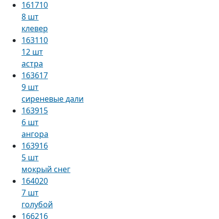
161710
8 шт
клевер
163110
12 шт
астра
163617
9 шт
сиреневые дали
163915
6 шт
ангора
163916
5 шт
мокрый снег
164020
7 шт
голубой
166216