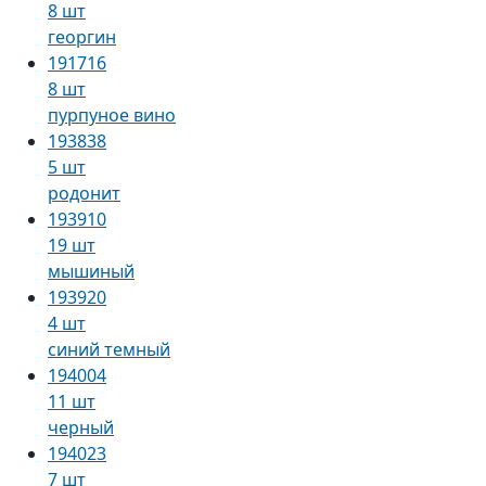
8 шт
георгин
191716
8 шт
пурпуное вино
193838
5 шт
родонит
193910
19 шт
мышиный
193920
4 шт
синий темный
194004
11 шт
черный
194023
7 шт