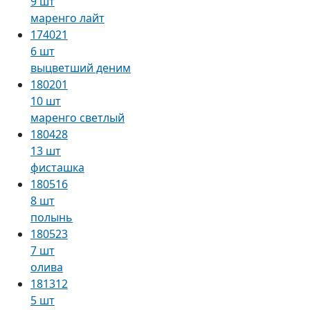
9 шт
маренго лайт
174021
6 шт
выцветший деним
180201
10 шт
маренго светлый
180428
13 шт
фисташка
180516
8 шт
полынь
180523
7 шт
олива
181312
5 шт