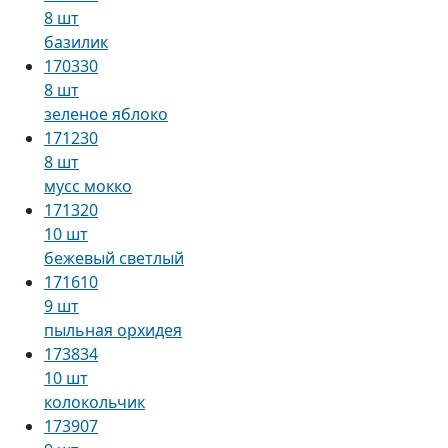
8 шт
базилик
170330
8 шт
зеленое яблоко
171230
8 шт
мусс мокко
171320
10 шт
бежевый светлый
171610
9 шт
пыльная орхидея
173834
10 шт
колокольчик
173907