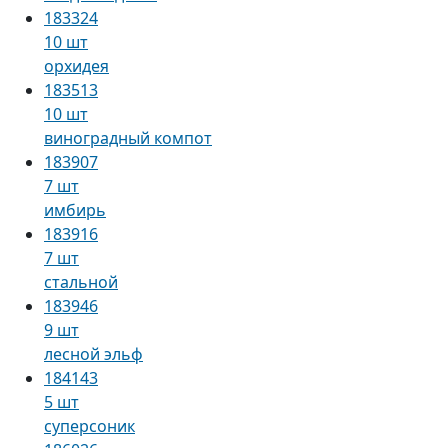
183324
10 шт
орхидея
183513
10 шт
виноградный компот
183907
7 шт
имбирь
183916
7 шт
стальной
183946
9 шт
лесной эльф
184143
5 шт
суперсоник