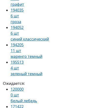
графит
194035
6 шт
гроза
194052
6 шт
синий классический
194205
11 шт
маренго темный
195513
4 шт
зеленый темный
Ожидается:
120000
0 шт
белый лебедь
171422