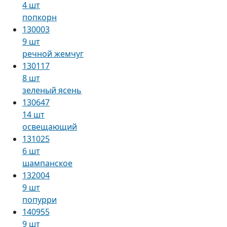
4 шт
попкорн
130003
9 шт
речной жемчуг
130117
8 шт
зеленый ясень
130647
14 шт
освещающий
131025
6 шт
шампанское
132004
9 шт
попурри
140955
9 шт