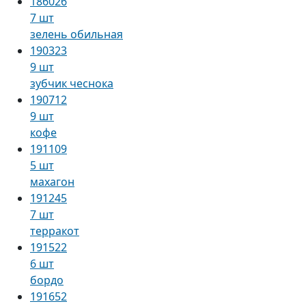
186026
7 шт
зелень обильная
190323
9 шт
зубчик чеснока
190712
9 шт
кофе
191109
5 шт
махагон
191245
7 шт
терракот
191522
6 шт
бордо
191652