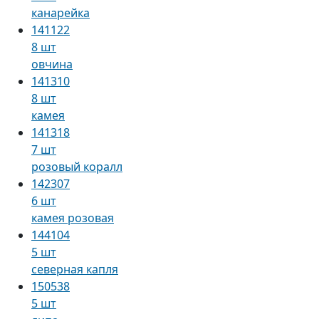
канарейка
141122
8 шт
овчина
141310
8 шт
камея
141318
7 шт
розовый коралл
142307
6 шт
камея розовая
144104
5 шт
северная капля
150538
5 шт