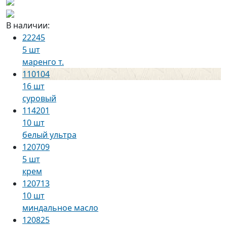
В наличии:
22245
5 шт
маренго т.
110104
16 шт
суровый
114201
10 шт
белый ультра
120709
5 шт
крем
120713
10 шт
миндальное масло
120825