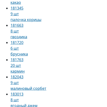
какао
181345
9 шт
палочка корицы
181663
8 шт
гвоздика
181720
6 шт
брусника
181763
20 шт
кармин
182043
9 шт
малиновый сорбет
183013
8 шт
ягодный джем