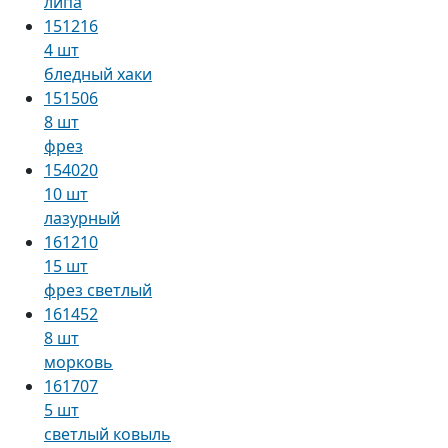
липа
151216
4 шт
бледный хаки
151506
8 шт
фрез
154020
10 шт
лазурный
161210
15 шт
фрез светлый
161452
8 шт
морковь
161707
5 шт
светлый ковыль