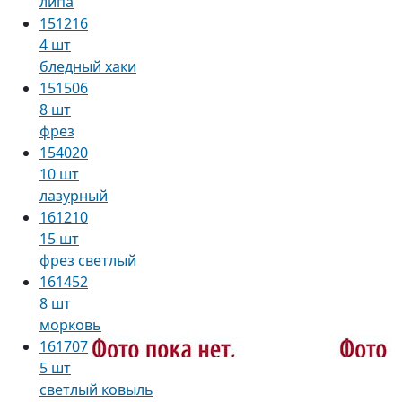
липа
151216
4 шт
бледный хаки
151506
8 шт
фрез
154020
10 шт
лазурный
161210
15 шт
фрез светлый
161452
8 шт
морковь
161707
5 шт
светлый ковыль