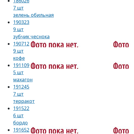
186026
7 шт
зелень обильная
190323
9 шт
зубчик чеснока
190712
9 шт
кофе
191109
5 шт
махагон
191245
7 шт
терракот
191522
6 шт
бордо
191652