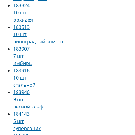
183324
10 шт
орхидея
183513
10 шт
виноградный компот
183907
7 шт
имбирь
183916
10 шт
стальной
183946
9 шт
лесной эльф
184143
5 шт
суперсоник