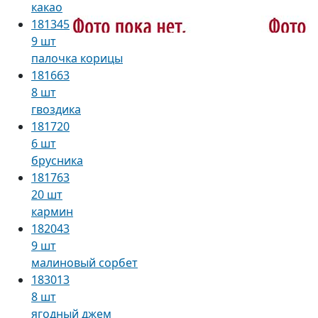
какао
181345
9 шт
палочка корицы
181663
8 шт
гвоздика
181720
6 шт
брусника
181763
20 шт
кармин
182043
9 шт
малиновый сорбет
183013
8 шт
ягодный джем