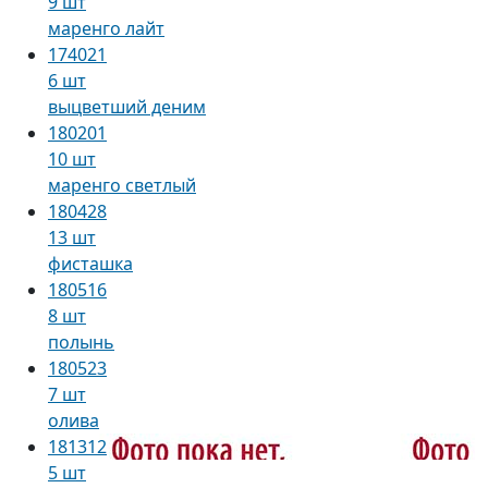
9 шт
маренго лайт
174021
6 шт
выцветший деним
180201
10 шт
маренго светлый
180428
13 шт
фисташка
180516
8 шт
полынь
180523
7 шт
олива
181312
5 шт