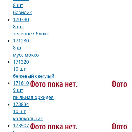
8 шт
базилик
170330
8 шт
зеленое яблоко
171230
8 шт
мусс мокко
171320
10 шт
бежевый светлый
171610
9 шт
пыльная орхидея
173834
10 шт
колокольчик
173907