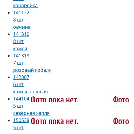
канарейка
141122
8 шт
овчина
141310
8 шт
камея
141318
7 шт
розовый коралл
142307
6 шт
камея розовая
144104
5 шт
северная капля
150538
5 шт