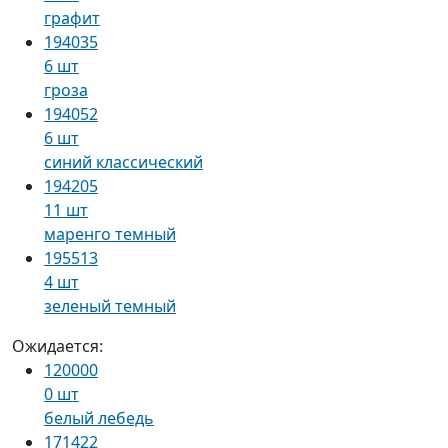
графит
194035
6 шт
гроза
194052
6 шт
синий классический
194205
11 шт
маренго темный
195513
4 шт
зеленый темный
Ожидается:
120000
0 шт
белый лебедь
171422