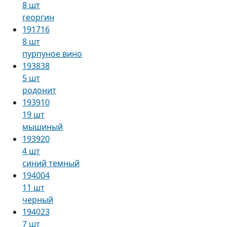
8 шт
георгин
191716
8 шт
пурпуное вино
193838
5 шт
родонит
193910
19 шт
мышиный
193920
4 шт
синий темный
194004
11 шт
черный
194023
7 шт