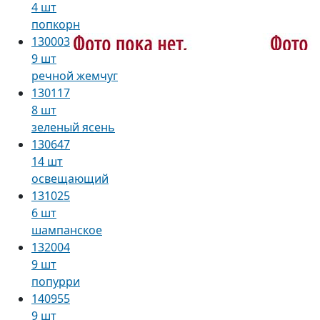
4 шт
попкорн
130003
9 шт
речной жемчуг
130117
8 шт
зеленый ясень
130647
14 шт
освещающий
131025
6 шт
шампанское
132004
9 шт
попурри
140955
9 шт