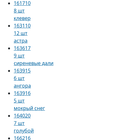
161710
8 шт
клевер
163110
12 шт
астра
163617
9 шт
сиреневые дали
163915
6 шт
ангора
163916
5 шт
мокрый снег
164020
7 шт
голубой
166216