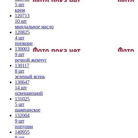
5 шт
крем
120713
10 шт
миндальное масло
120825
4 шт
попкорн
130003
9 шт
речной жемчуг
130117
8 шт
зеленый ясень
130647
14 шт
освещающий
131025
5 шт
шампанское
132004
9 шт
попурри
140955
9 шт