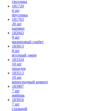
гвоздика
181720
6 шт
брусника
181763
20 шт
кармин
182043
9 шт
малиновый сорбет
183013
8 шт
ягодный джем
183324
10 шт
орхидея
183513
10 шт
виноградный компот
183907
7 шт
имбирь
183916
7 шт
стальной