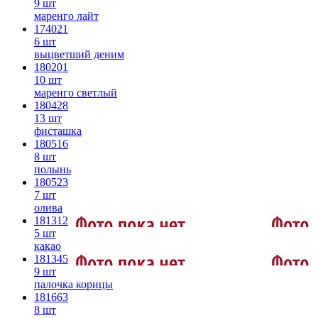
9 шт
маренго лайт
174021
6 шт
выцветший деним
180201
10 шт
маренго светлый
180428
13 шт
фисташка
180516
8 шт
полынь
180523
7 шт
олива
181312
5 шт
какао
181345
9 шт
палочка корицы
181663
8 шт