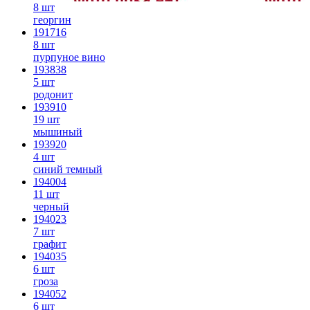
8 шт
георгин
191716
8 шт
пурпуное вино
193838
5 шт
родонит
193910
19 шт
мышиный
193920
4 шт
синий темный
194004
11 шт
черный
194023
7 шт
графит
194035
6 шт
гроза
194052
6 шт