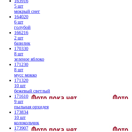
163916
5 шт
мокрый снег
164020
6 шт
голубой
166216
2 шт
базилик
170330
8 шт
зеленое яблоко
171230
8 шт
мусс мокко
171320
10 шт
бежевый светлый
171610
9 шт
пыльная орхидея
173834
10 шт
колокольчик
173907