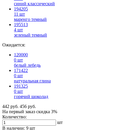
синий классический
194205
11 шт
маренго темный
195513
4 шт
зеленый темный
Ожидается:
120000
0 шт
белый лебедь
171422
0 шт
натуральная глина
191325
0 шт
горячий шоколад
442 руб.
456 руб.
На первый заказ
скидка 3%
Количество:
шт
В наличии:
9 шт