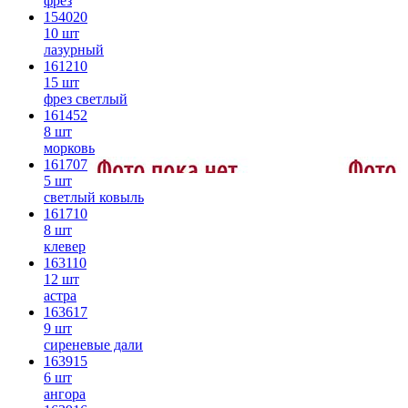
фрез
154020
10 шт
лазурный
161210
15 шт
фрез светлый
161452
8 шт
морковь
161707
5 шт
светлый ковыль
161710
8 шт
клевер
163110
12 шт
астра
163617
9 шт
сиреневые дали
163915
6 шт
ангора