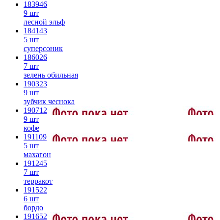
183946
9 шт
лесной эльф
184143
5 шт
суперсоник
186026
7 шт
зелень обильная
190323
9 шт
зубчик чеснока
190712
9 шт
кофе
191109
5 шт
махагон
191245
7 шт
терракот
191522
6 шт
бордо
191652