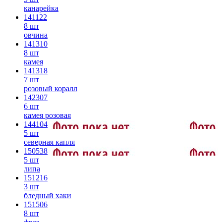
канарейка
141122
8 шт
овчина
141310
8 шт
камея
141318
7 шт
розовый коралл
142307
6 шт
камея розовая
144104
5 шт
северная капля
150538
5 шт
липа
151216
3 шт
бледный хаки
151506
8 шт