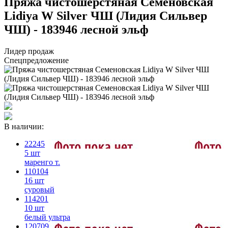
Пряжа чистошерстяная Семеновская
Lidiya W Silver ЧШ (Лидия Сильвер
ЧШ) - 183946 лесной эльф
Лидер продаж
Спецпредложение
В наличии:
22245
5 шт
маренго т.
110104
16 шт
суровый
114201
10 шт
белый ультра
120709