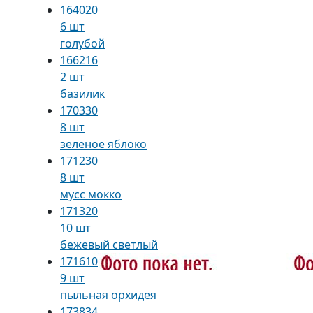
164020
6 шт
голубой
166216
2 шт
базилик
170330
8 шт
зеленое яблоко
171230
8 шт
мусс мокко
171320
10 шт
бежевый светлый
171610
9 шт
пыльная орхидея
173834