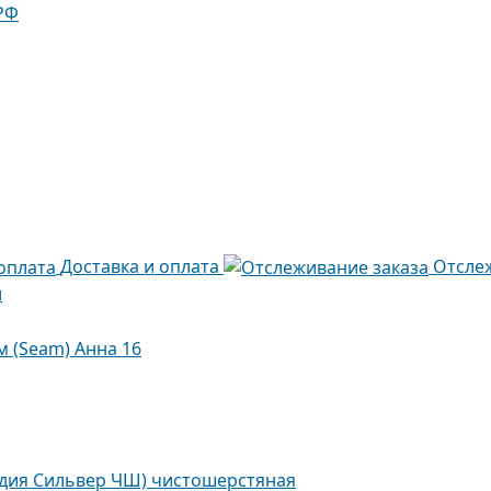
РФ
Доставка и оплата
Отсле
и
м (Seam) Анна 16
Лидия Сильвер ЧШ) чистошерстяная