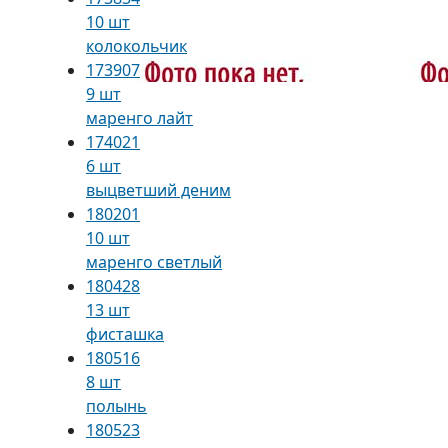
10 шт
колокольчик
173907
9 шт
маренго лайт
174021
6 шт
выцветший деним
180201
10 шт
маренго светлый
180428
13 шт
фисташка
180516
8 шт
полынь
180523