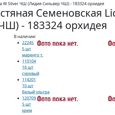
 W Silver ЧШ (Лидия Сильвер ЧШ) - 183324 орхидея
тяная Семеновская Lid
ЧШ) - 183324 орхидея
В наличии:
22245
5 шт
маренго т.
110104
16 шт
суровый
114201
10 шт
белый ультра
120709
5 шт
крем