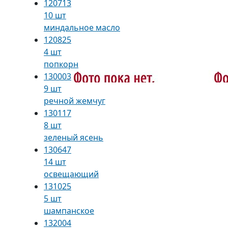
120713
10 шт
миндальное масло
120825
4 шт
попкорн
130003
9 шт
речной жемчуг
130117
8 шт
зеленый ясень
130647
14 шт
освещающий
131025
5 шт
шампанское
132004