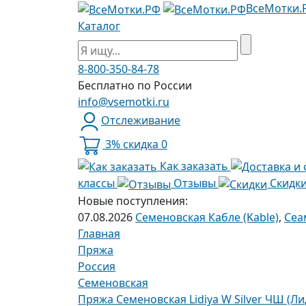
ВсеМотки.
Каталог
8-800-350-84-78
Бесплатно по России
info@vsemotki.ru
Отслеживание
3% скидка
0
Как заказать
классы
Отзывы
Скидк
Новые поступления:
07.08.2026
Семеновская Кабле (Kable)
,
Сеа
Главная
Пряжа
Россия
Семеновская
Пряжа Семеновская Lidiya W Silver ЧШ (