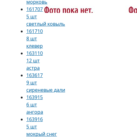
морковь
161707
5 шт
светлый ковыль
161710
8 шт
клевер
163110
12 шт
астра
163617
9 шт
сиреневые дали
163915
6 шт
ангора
163916
5 шт
мокрый снег