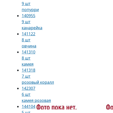
9 шт
попурри
140955
9 шт
канарейка
141122
8 шт
овчина
141310
8 шт
камея
141318
7 шт
розовый коралл
142307
6 шт
камея розовая
144104
5 шт