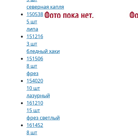
северная капля
150538
5 шт
липа
151216
3 шт
бледный хаки
151506
8 шт
фрез
154020
10 шт
лазурный
161210
15 шт
фрез светлый
161452
8 шт