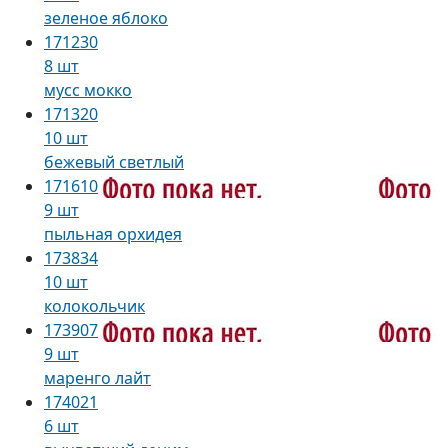
зеленое яблоко
171230
8 шт
мусс мокко
171320
10 шт
бежевый светлый
171610
9 шт
пыльная орхидея
173834
10 шт
колокольчик
173907
9 шт
маренго лайт
174021
6 шт