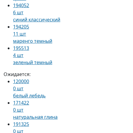
194052
6 шт
синий классический
194205
11 шт
маренго темный
195513
4 шт
зеленый темный
Ожидается:
120000
0 шт
белый лебедь
171422
0 шт
натуральная глина
191325
0 шт