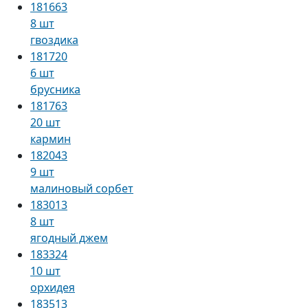
181663
8 шт
гвоздика
181720
6 шт
брусника
181763
20 шт
кармин
182043
9 шт
малиновый сорбет
183013
8 шт
ягодный джем
183324
10 шт
орхидея
183513