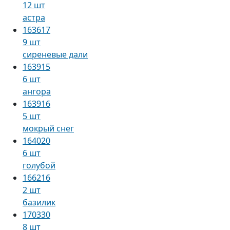
12 шт
астра
163617
9 шт
сиреневые дали
163915
6 шт
ангора
163916
5 шт
мокрый снег
164020
6 шт
голубой
166216
2 шт
базилик
170330
8 шт