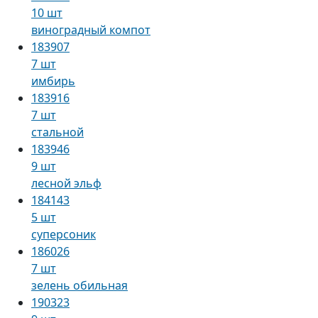
10 шт
виноградный компот
183907
7 шт
имбирь
183916
7 шт
стальной
183946
9 шт
лесной эльф
184143
5 шт
суперсоник
186026
7 шт
зелень обильная
190323