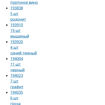
пурпуное вино
193838
5 шт
родонит
193910
19 шт
мышиный
193920
4 шт
синий темный
194004
11 шт
черный
194023
7 шт
графит
194035
6 шт
гроза