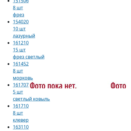
151506
8 шт
фрез
154020
10 шт
лазурный
161210
15 шт
фрез светлый
161452
8 шт
морковь
161707
5 шт
светлый ковыль
161710
8 шт
клевер
163110