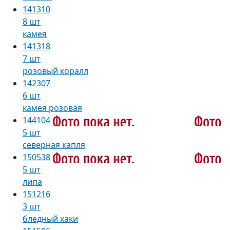
141310
8 шт
камея
141318
7 шт
розовый коралл
142307
6 шт
камея розовая
144104
5 шт
северная капля
150538
5 шт
липа
151216
3 шт
бледный хаки