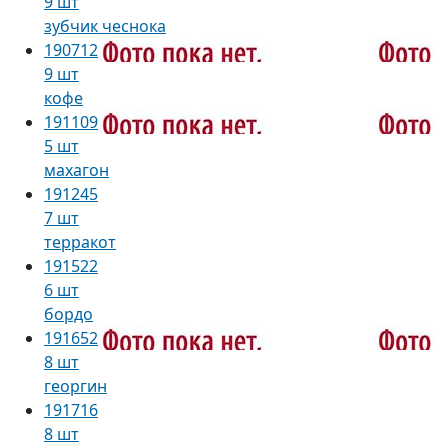
9 шт
зубчик чеснока
190712
9 шт
кофе
191109
5 шт
махагон
191245
7 шт
терракот
191522
6 шт
бордо
191652
8 шт
георгин
191716
8 шт