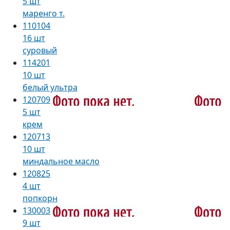
5 шт
маренго т.
110104
16 шт
суровый
114201
10 шт
белый ультра
120709
5 шт
крем
120713
10 шт
миндальное масло
120825
4 шт
попкорн
130003
9 шт