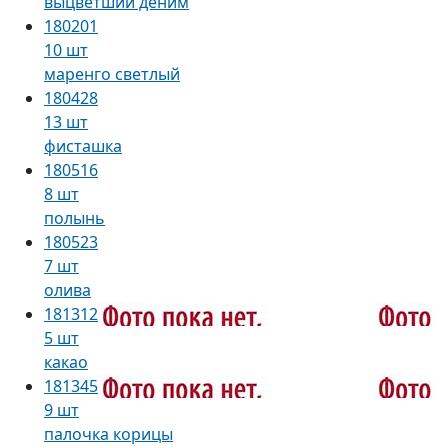
выцветший деним
180201
10 шт
маренго светлый
180428
13 шт
фисташка
180516
8 шт
полынь
180523
7 шт
олива
181312
5 шт
какао
181345
9 шт
палочка корицы