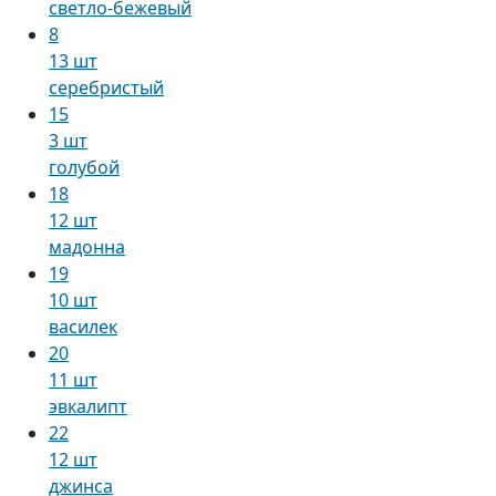
светло-бежевый
8
13 шт
серебристый
15
3 шт
голубой
18
12 шт
мадонна
19
10 шт
василек
20
11 шт
эвкалипт
22
12 шт
джинса