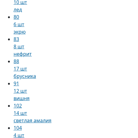
10 шт
лед
80
6 шт
экрю
83
8 шт
нефрит
88
17 шт
брусника
91
12 шт
вишня
102
14 шт
светлая амалия
104
4 шт