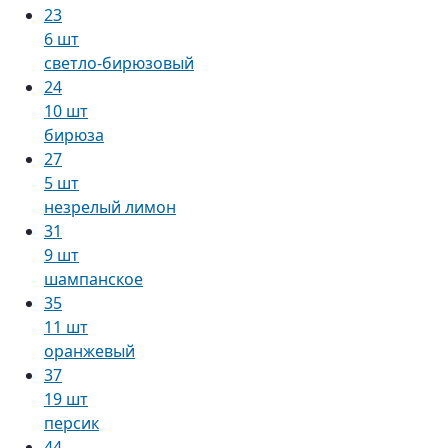
23
6 шт
светло-бирюзовый
24
10 шт
бирюза
27
5 шт
незрелый лимон
31
9 шт
шампанское
35
11 шт
оранжевый
37
19 шт
персик
44