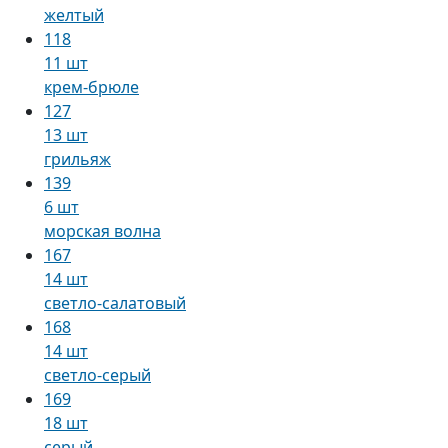
желтый
118
11 шт
крем-брюле
127
13 шт
грильяж
139
6 шт
морская волна
167
14 шт
светло-салатовый
168
14 шт
светло-серый
169
18 шт
серый