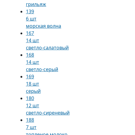
грильяж
139
6 шт
морская волна
167
14 шт
светло-салатовый
168
14 шт
светло-серый
169
18 шт
серый
180
12 шт
светло-сиреневый
188
7 шт
топленое молоко