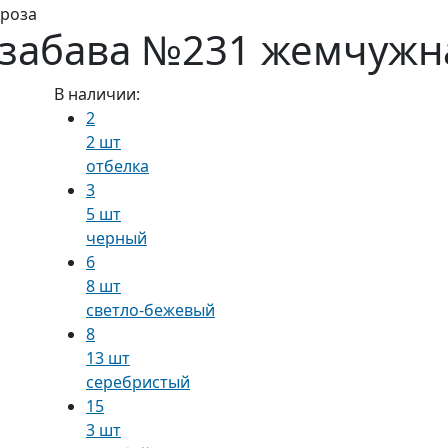
 роза
 забава №231 жемчужн
В наличии:
2
2 шт
отбелка
3
5 шт
черный
6
8 шт
светло-бежевый
8
13 шт
серебристый
15
3 шт