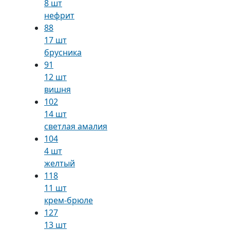
8 шт
нефрит
88
17 шт
брусника
91
12 шт
вишня
102
14 шт
светлая амалия
104
4 шт
желтый
118
11 шт
крем-брюле
127
13 шт