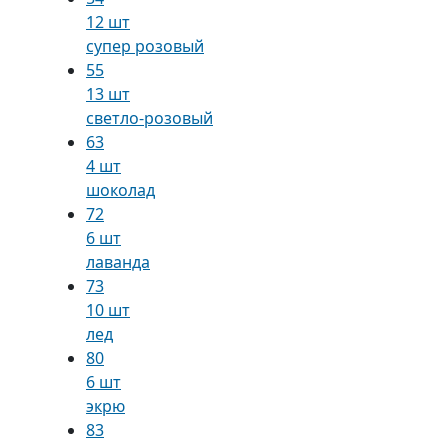
12 шт
супер розовый
55
13 шт
светло-розовый
63
4 шт
шоколад
72
6 шт
лаванда
73
10 шт
лед
80
6 шт
экрю
83