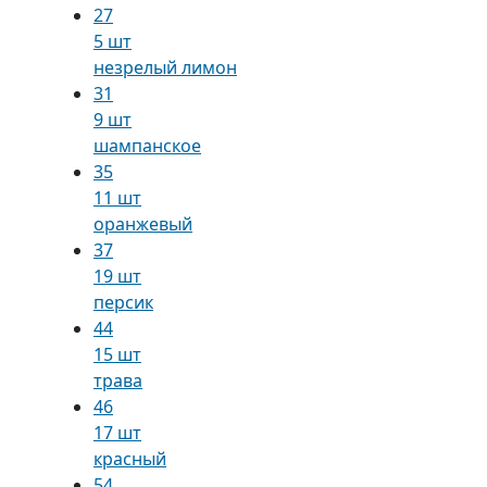
27
5 шт
незрелый лимон
31
9 шт
шампанское
35
11 шт
оранжевый
37
19 шт
персик
44
15 шт
трава
46
17 шт
красный
54