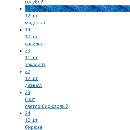
голубой
18
12 шт
мадонна
19
10 шт
василек
20
11 шт
эвкалипт
22
12 шт
джинса
23
6 шт
светло-бирюзовый
24
10 шт
бирюза