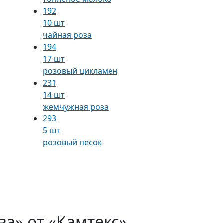
192
10 шт
чайная роза
194
17 шт
розовый цикламен
231
14 шт
жемчужная роза
293
5 шт
розовый песок
ва» от «Камтекс»