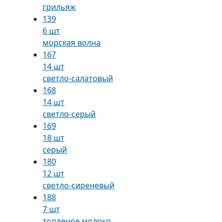
грильяж
139
6 шт
морская волна
167
14 шт
светло-салатовый
168
14 шт
светло-серый
169
18 шт
серый
180
12 шт
светло-сиреневый
188
7 шт
топленое молоко