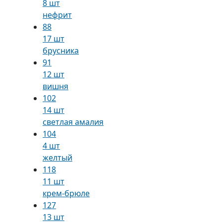
8 шт
нефрит
88
17 шт
брусника
91
12 шт
вишня
102
14 шт
светлая амалия
104
4 шт
желтый
118
11 шт
крем-брюле
127
13 шт