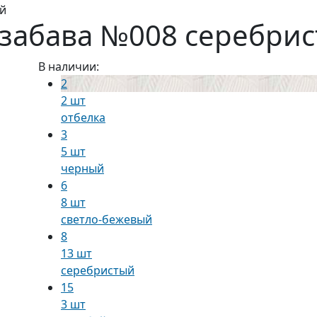
ый
 забава №008 серебри
В наличии:
2
2 шт
отбелка
3
5 шт
черный
6
8 шт
светло-бежевый
8
13 шт
серебристый
15
3 шт