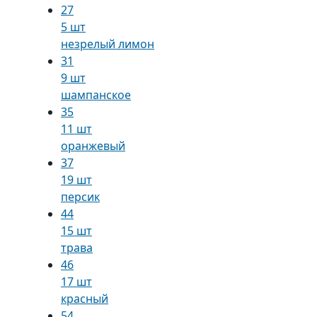
27
5 шт
незрелый лимон
31
9 шт
шампанское
35
11 шт
оранжевый
37
19 шт
персик
44
15 шт
трава
46
17 шт
красный
54