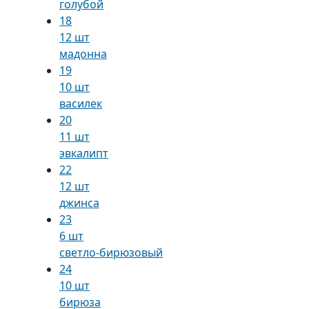
голубой
18
12 шт
мадонна
19
10 шт
василек
20
11 шт
эвкалипт
22
12 шт
джинса
23
6 шт
светло-бирюзовый
24
10 шт
бирюза