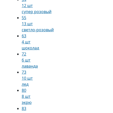
12 шт
супер розовый
55
13 шт
светло-розовый
63
4 шт
шоколад
72
6 шт
лаванда
73
10 шт
лед
80
8 шт
экрю
83