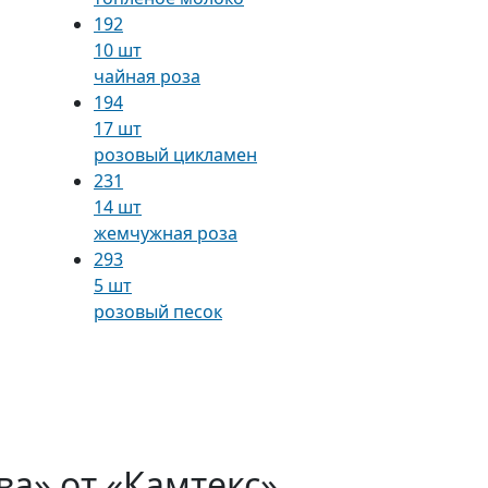
192
10 шт
чайная роза
194
17 шт
розовый цикламен
231
14 шт
жемчужная роза
293
5 шт
розовый песок
ва» от «Камтекс»