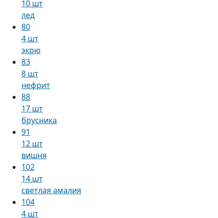
10 шт
лед
80
4 шт
экрю
83
8 шт
нефрит
88
17 шт
брусника
91
12 шт
вишня
102
14 шт
светлая амалия
104
4 шт