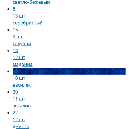
светло-бежевый
8
13 шт
серебристый
15
3 шт
голубой
18
12 шт
мадонна
19
10 шт
василек
20
11 шт
эвкалипт
22
12 шт
джинса