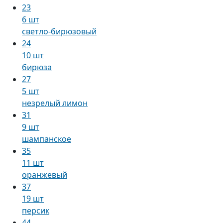
23
6 шт
светло-бирюзовый
24
10 шт
бирюза
27
5 шт
незрелый лимон
31
9 шт
шампанское
35
11 шт
оранжевый
37
19 шт
персик
44