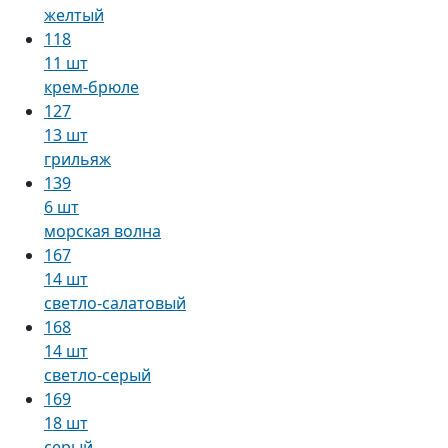
желтый
118
11 шт
крем-брюле
127
13 шт
грильяж
139
6 шт
морская волна
167
14 шт
светло-салатовый
168
14 шт
светло-серый
169
18 шт
серый