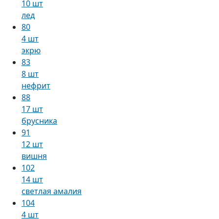
10 шт
лед
80
4 шт
экрю
83
8 шт
нефрит
88
17 шт
брусника
91
12 шт
вишня
102
14 шт
светлая амалия
104
4 шт