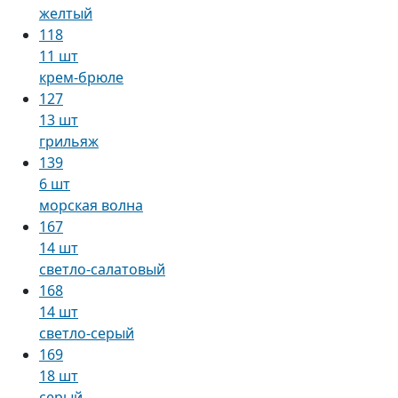
желтый
118
11 шт
крем-брюле
127
13 шт
грильяж
139
6 шт
морская волна
167
14 шт
светло-салатовый
168
14 шт
светло-серый
169
18 шт
серый