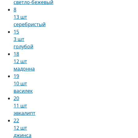
светло-бежевый
8
13 шт
серебристый
15
3 шт
голубой
18
12 шт
мадонна
19
10 шт
василек
20
11 шт
эвкалипт
22
12 шт
джинса