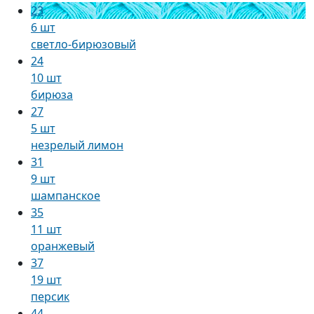
23
6 шт
светло-бирюзовый
24
10 шт
бирюза
27
5 шт
незрелый лимон
31
9 шт
шампанское
35
11 шт
оранжевый
37
19 шт
персик
44