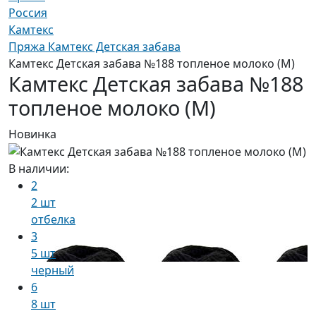
Россия
Камтекс
Пряжа Камтекс Детская забава
Камтекс Детская забава №188 топленое молоко (М)
Камтекс Детская забава №188
топленое молоко (М)
Новинка
В наличии:
2
2 шт
отбелка
3
5 шт
черный
6
8 шт