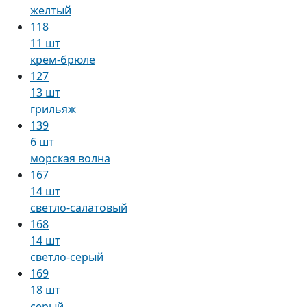
желтый
118
11 шт
крем-брюле
127
13 шт
грильяж
139
6 шт
морская волна
167
14 шт
светло-салатовый
168
14 шт
светло-серый
169
18 шт
серый