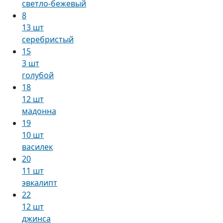
светло-бежевый
8
13 шт
серебристый
15
3 шт
голубой
18
12 шт
мадонна
19
10 шт
василек
20
11 шт
эвкалипт
22
12 шт
джинса