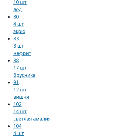
10 шт
лед
80
4 шт
экрю
83
8 шт
нефрит
88
17 шт
брусника
91
12 шт
вишня
102
14 шт
светлая амалия
104
4 шт