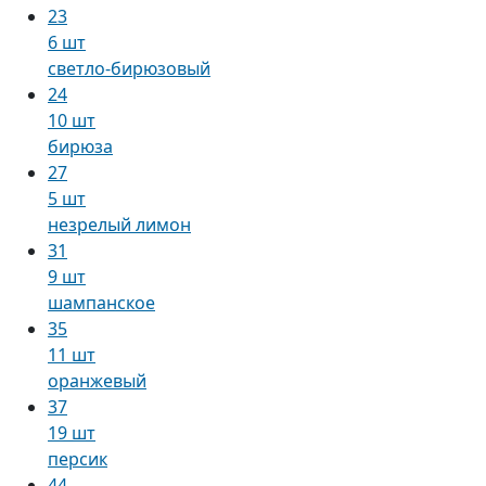
23
6 шт
светло-бирюзовый
24
10 шт
бирюза
27
5 шт
незрелый лимон
31
9 шт
шампанское
35
11 шт
оранжевый
37
19 шт
персик
44