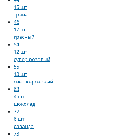
15 шт
трава
46
17 шт
красный
54
12 шт
супер розовый
55
13 шт
светло-розовый
63
4 шт
шоколад
72
6 шт
лаванда
73