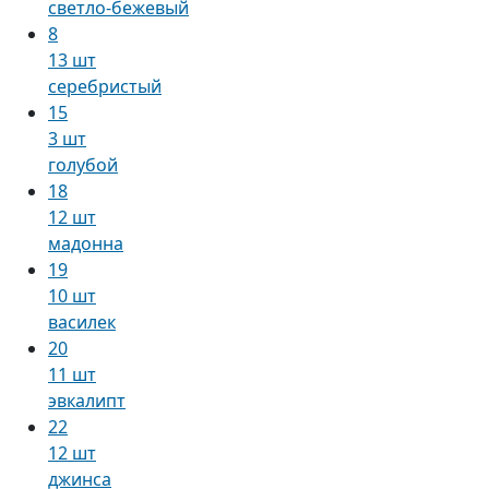
светло-бежевый
8
13 шт
серебристый
15
3 шт
голубой
18
12 шт
мадонна
19
10 шт
василек
20
11 шт
эвкалипт
22
12 шт
джинса