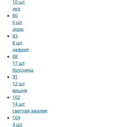
10 шт
лед
80
6 шт
экрю
83
8 шт
нефрит
88
17 шт
брусника
91
12 шт
вишня
102
14 шт
светлая амалия
104
4 шт