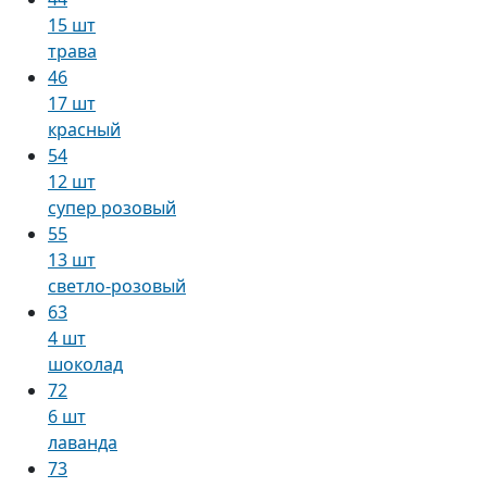
15 шт
трава
46
17 шт
красный
54
12 шт
супер розовый
55
13 шт
светло-розовый
63
4 шт
шоколад
72
6 шт
лаванда
73