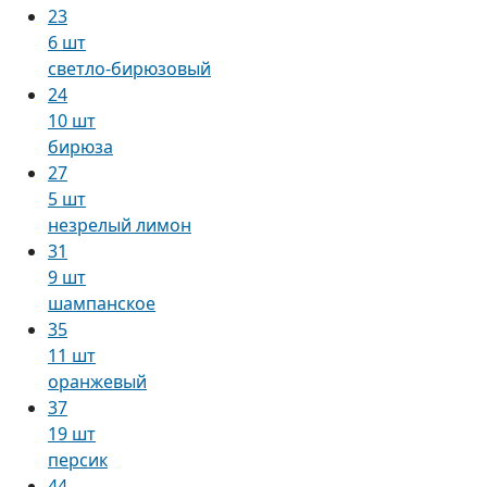
23
6 шт
светло-бирюзовый
24
10 шт
бирюза
27
5 шт
незрелый лимон
31
9 шт
шампанское
35
11 шт
оранжевый
37
19 шт
персик
44