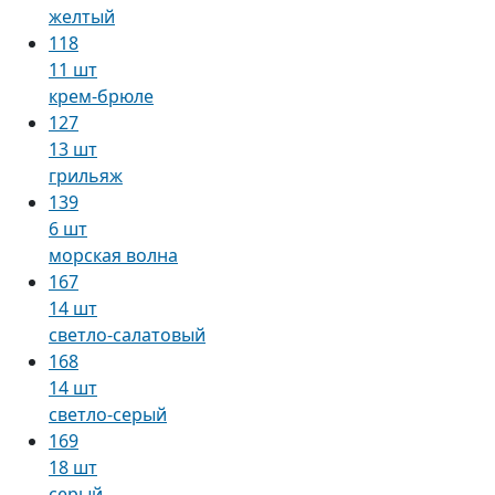
желтый
118
11 шт
крем-брюле
127
13 шт
грильяж
139
6 шт
морская волна
167
14 шт
светло-салатовый
168
14 шт
светло-серый
169
18 шт
серый